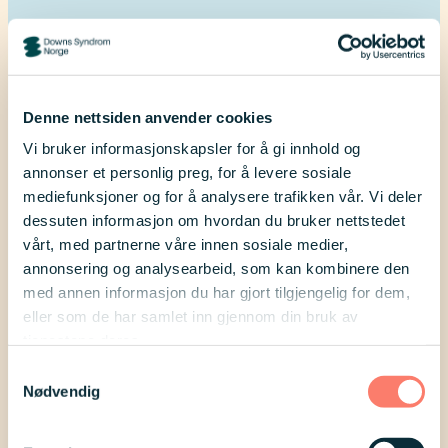
Agrita Ozola er mamma til en ung
dame med Downs syndrom. Hun har
kjent på hvor vanskelig det kan være å
Denne nettsiden anvender cookies
finne klær som faktisk passer datteren.
Vi bruker informasjonskapsler for å gi innhold og
Dette ønsker hun å gjøre noe med! Les
annonser et personlig preg, for å levere sosiale
Agrias innlegg og hjelp henne videre
mediefunksjoner og for å analysere trafikken vår. Vi deler
dessuten informasjon om hvordan du bruker nettstedet
ved å svare på en undersøkelse.
vårt, med partnerne våre innen sosiale medier,
annonsering og analysearbeid, som kan kombinere den
med annen informasjon du har gjort tilgjengelig for dem,
eller som de har samlet inn gjennom din bruk av
tjenestene deres.
Samtykkevalg
Nødvendig