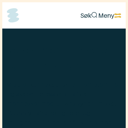
Hopp
Søk
Meny
til
Downs
innhold
Syndrom
Norge
Velkommen til Downs
Syndrom Norge!
Vi sprer kunnskap, løfter frem stemmer
og skaper fellesskap – slik at
mennesker med Downs syndrom skal
få oppfylt sine rettigheter og
muligheter til å delta på lik linje med