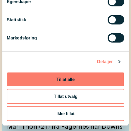
Egenskaper
Statistikk
Markedsføring
Detaljer
Tillat alle
Tillat utvalg
Erfaring
Mari sitt år på folkehøgskole
Ikke tillat
Mari Thon (21) fra Fagernes har Downs