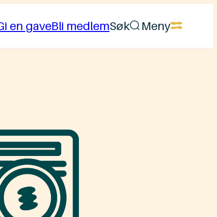
Gi en gave
Bli medlem
Søk
Meny