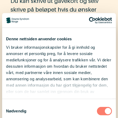
Du kan skrive ut gavekort og selv
skrive på beløpet hvis du ønsker
det.
Morsdagsgave
Last ned
Farsdagsgave
Last ned
Denne nettsiden anvender cookies
Julegave
Last ned
Vi bruker informasjonskapsler for å gi innhold og
Bursdagsgave
Last ned
annonser et personlig preg, for å levere sosiale
mediefunksjoner og for å analysere trafikken vår. Vi deler
dessuten informasjon om hvordan du bruker nettstedet
vårt, med partnerne våre innen sosiale medier,
annonsering og analysearbeid, som kan kombinere den
med annen informasjon du har gjort tilgjengelig for dem,
eller som de har samlet inn gjennom din bruk av
tjenestene deres.
Samtykkevalg
Nødvendig