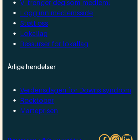
Vi trenger deg som medlem!
Logg inn medlemsside
Støtt oss
Lokallag
Ressurser for lokallag
Årlige hendelser
Verdensdagen for Downs syndrom
Rocktober
Marteprisen
Facebo
Insta
Lin
Personvern, vilkår og cookies