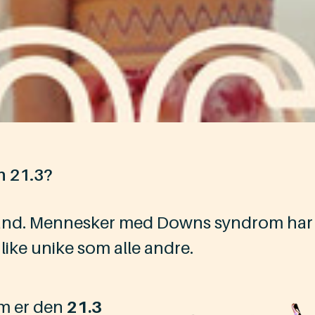
n 21.3?
stand.​ Mennesker med Downs syndrom har
ke unike som alle andre.
m er den
21.3