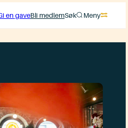
Gi en gave
Bli medlem
Søk
Meny