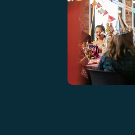
ns syndrom.
 feires over hele
 unike, og markerer
til. På denne
agen og Downs
også, som du er
eo i sosiale