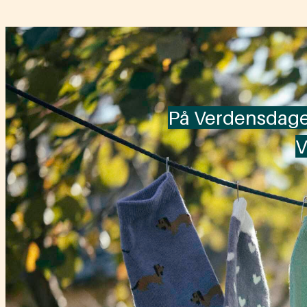
På Verdensdagen f
V