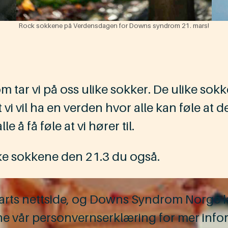
Rock sokkene på Verdensdagen for Downs syndrom 21. mars!
r vi på oss ulike sokker. De ulike sokken
 vi vil ha en verden hvor alle kan føle at de h
lle å få føle at vi hører til.
cke sokkene den 21.3 du også.
eparts nettside, og Downs Syndrom Norge k
ne vår personvernserklæring for mer info