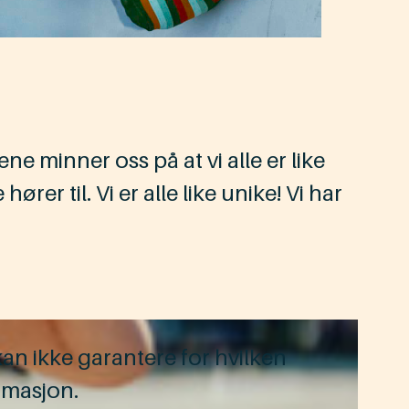
e minner oss på at vi alle er like
ører til. Vi er alle like unike! Vi har
an ikke garantere for hvilken
rmasjon.