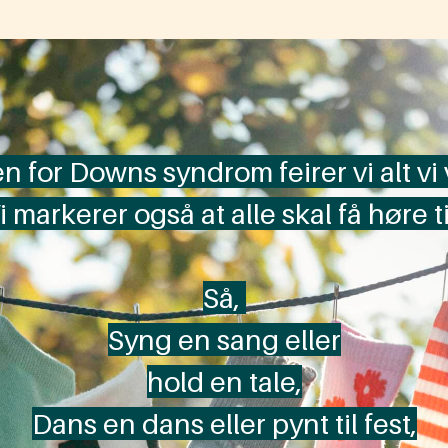
or Downs syndrom feirer vi alt vi vil 
i markerer også at alle skal få høre ti
Så, ​
Syng en sang eller​
hold en tale,​​
Dans en dans eller pynt til fest,​​