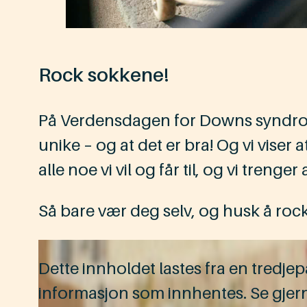
Rock sokkene!
På Verdensdagen for Downs syndrom ta
unike – og at det er bra! Og vi viser at
alle noe vi vil og får til, og vi trenger a
Så bare vær deg selv, og husk å ro
Dette innholdet lastes fra en tredj
informasjon som innhentes. Se gjer