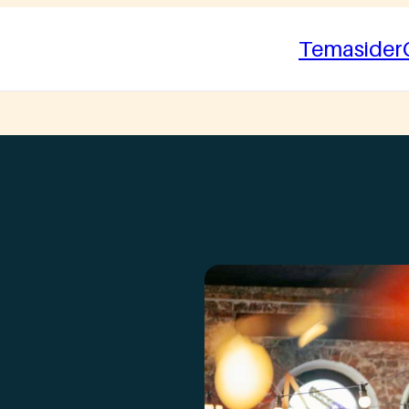
Temasider
for
m