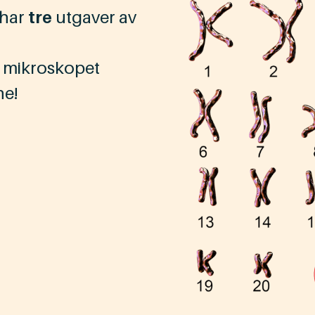
 har
tre
utgaver av
i mikroskopet
ne!