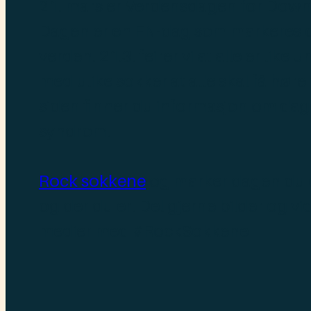
21. mars er Verdensdagen for Dow
Dagen er en FN-dag som markeres og
verden. 21.3. feirer vi at alle er like
med ulike sokker at alle skal få høre 
siden finner du informasjon om d
syndrom.
Rock sokkene
og marker dagen du 
og der du er! Del gjerne bilder og vid
medier med #RockSokkene