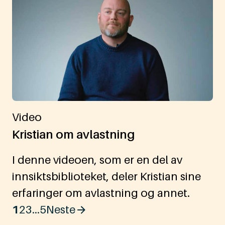
Video
Kristian om avlastning
I denne videoen, som er en del av
innsiktsbiblioteket, deler Kristian sine
erfaringer om avlastning og annet.
1
2
3
...
5
Neste