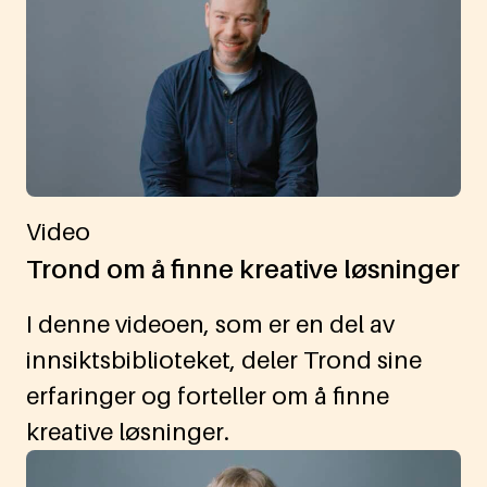
Video
Trond om å finne kreative løsninger
I denne videoen, som er en del av
innsiktsbiblioteket, deler Trond sine
erfaringer og forteller om å finne
kreative løsninger.