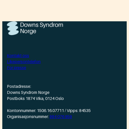
Kontakt oss
Likepersontelefon
For presse
Postadresse:
Downs Syndrom Norge
Postboks 1874 Vika, 0124 Oslo
Kontonnummer: 1506.16.07711 / Vipps: 84535
Organisasjonsnummer:
984 076 959