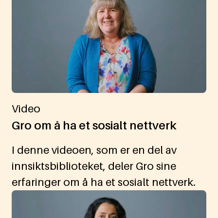
Video
Gro om å ha et sosialt nettverk
I denne videoen, som er en del av
innsiktsbiblioteket, deler Gro sine
erfaringer om å ha et sosialt nettverk.