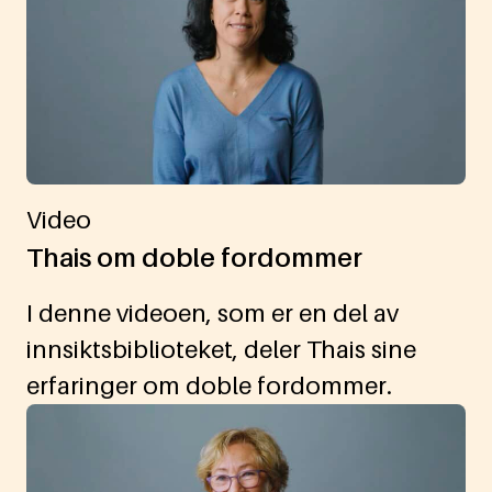
Video
Thais om doble fordommer
I denne videoen, som er en del av
innsiktsbiblioteket, deler Thais sine
erfaringer om doble fordommer.