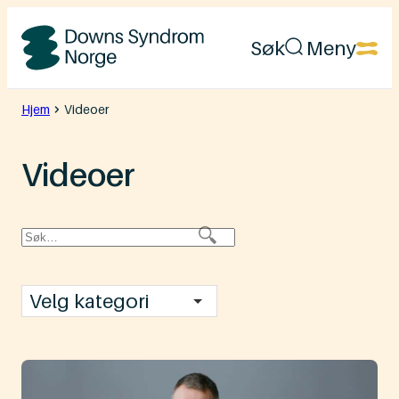
Hopp
Søk
Meny
til
Downs
innhold
Syndrom
Hjem
Videoer
Norge
Videoer
Velg kategori