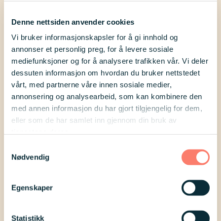
syndrom blir helt eller delvis
utestengt fra det digitale samfunnet
Denne nettsiden anvender cookies
Vi bruker informasjonskapsler for å gi innhold og
og tjenester som er av stor
annonser et personlig preg, for å levere sosiale
betydning i deres hverdag. For å
mediefunksjoner og for å analysere trafikken vår. Vi deler
gjøre dette mer konkret: Det betyr
dessuten informasjon om hvordan du bruker nettstedet
vårt, med partnerne våre innen sosiale medier,
at noen voksne mennesker med
annonsering og analysearbeid, som kan kombinere den
Downs syndrom ikke har
med annen informasjon du har gjort tilgjengelig for dem,
tilgang til sine timeavtaler
eller som de har samlet inn gjennom din bruk av
tjenestene deres.
på Helsenorge, eller at de ikke får
Samtykkevalg
betalt regningene sine i tide. Dette
Nødvendig
betyr også at foresatte eller verge
ikke får gitt den hjelpen det er
Egenskaper
behov for, og det kan
medføre både ekstraarbeid og
Statistikk