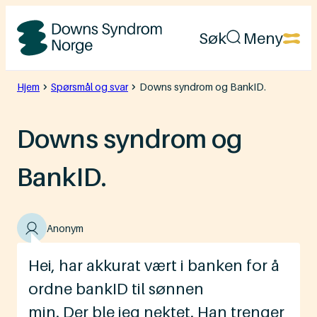
Hopp
Søk
Meny
til
Downs
innhold
Syndrom
Hjem
Spørsmål og svar
Downs syndrom og BankID.
Norge
Downs syndrom og
BankID.
Anonym
Hei, har akkurat vært i banken for å
ordne bankID til sønnen
min. Der ble jeg nektet. Han trenger