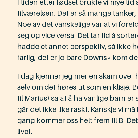
I tiden etter fødsel brukte vi mye ti
tilværelsen. Det er så mange tanker, 
Noe av det vanskelige var at vi foreld
seg og vice versa. Det tar tid å sorte
hadde et annet perspektiv, så ikke h
farlig, det er jo bare Downs» kom de
I dag kjenner jeg mer en skam over hv
selv om det høres ut som en klisjé. 
til Marius) sa at å ha vanlige barn er
går det ikke like raskt. Kanskje vi må
gang kommer oss helt frem til B. Det
livet.