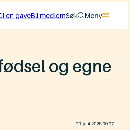
Gi en gave
Bli medlem
Søk
Meny
t fødsel og egne
Lagt
20. juni 2025 09:07
ut