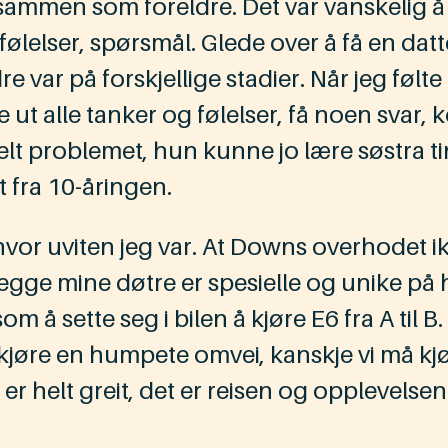
d sammen som foreldre. Det var vanskelig å
følelser, spørsmål. Glede over å få en datte
re var på forskjellige stadier. Når jeg føl
re ut alle tanker og følelser, få noen svar,
elt problemet, hun kunne jo lære søstra t
t fra 10-åringen.
or uviten jeg var. At Downs overhodet ikke
Begge mine døtre er spesielle og unike på
 som å sette seg i bilen å kjøre E6 fra A til
 kjøre en humpete omvei, kanskje vi må kjøre
 er helt greit, det er reisen og opplevels