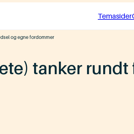
Temasider
 fødsel og egne fordommer
tete) tanker rund