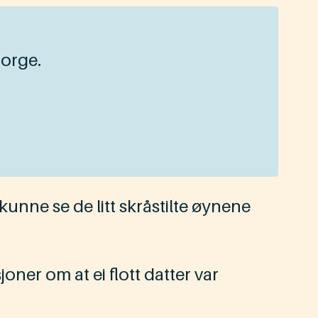
på
Norge.
unne se de litt skråstilte øynene
ner om at ei flott datter var