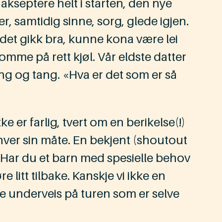
 akseptere helt i starten, den nye
r, samtidig sinne, sorg, glede igjen.
te det gikk bra, kunne kona være lei
 komme på rett kjøl. Vår eldste datter
ing og tang. «Hva er det som er så
 er farlig, tvert om en berikelse(!)
 hver sin måte. En bekjent (shoutout
 B. Har du et barn med spesielle behov
 litt tilbake. Kanskje vi ikke en
ene underveis på turen som er selve