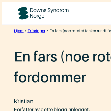
Hopp
til
Downs
innhold
Syndrom
Hjem
Erfaringer
En fars (noe rotete) tanker rundt
Norge
En fars (noe ro
fordommer
Kristian
Forfatter av dette blogginnlegget.