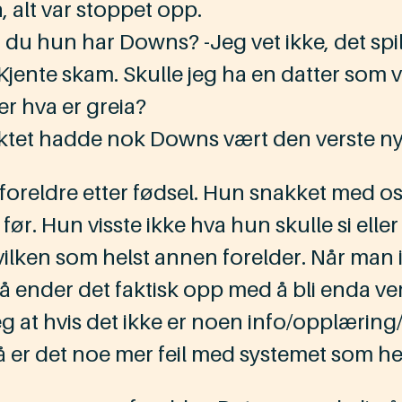
, alt var stoppet opp.
du hun har Downs? -Jeg vet ikke, det spille
 Kjente skam. Skulle jeg ha en datter som
er hva er greia?
et hadde nok Downs vært den verste nyhet
eldre etter fødsel. Hun snakket med oss 
r. Hun visste ikke hva hun skulle si eller g
ilken som helst annen forelder. Når man ik
og så ender det faktisk opp med å bli enda ver
g at hvis det ikke er noen info/opplæring/
så er det noe mer feil med systemet som h