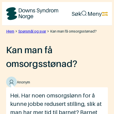
Hopp
Søk
Meny
til
Downs
innhold
Syndrom
Hjem
Spørsmål og svar
Kan man få omsorgsstønad?
Norge
Kan man få
omsorgsstønad?
Anonym
Hei. Har noen omsorgslønn for å
kunne jobbe redusert stilling, slik at
man har mer tid til barnet? Barnet