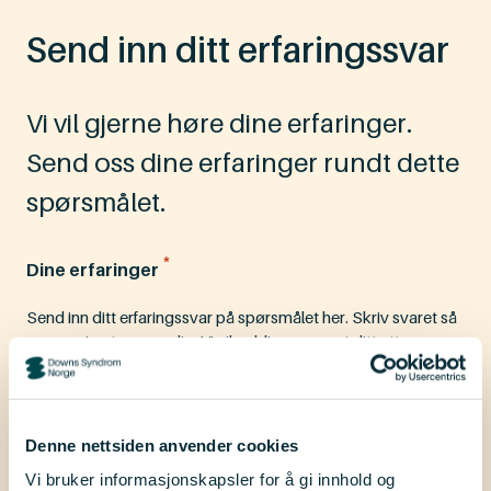
Send inn ditt erfaringssvar
Vi vil gjerne høre dine erfaringer.
Send oss dine erfaringer rundt dette
spørsmålet.
*
Dine erfaringer
Send inn ditt erfaringssvar på spørsmålet her. Skriv svaret så
anonymisert som mulig. Vi vil publisere svaret ditt etter
kapasitet og etter gjennomgang av redaktør: Svaret ditt vil i
størst mulig grad bli anonymisert, og vi forbeholder oss
retten til å ikke publisere upassende eller støtende innlegg.
Denne nettsiden anvender cookies
Vi bruker informasjonskapsler for å gi innhold og