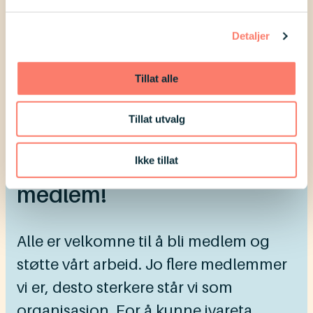
Detaljer
Les om omsorgsstønad på
Tillat alle
Helsenorge.no
Tillat utvalg
Vi trenger deg som
Ikke tillat
medlem!
Alle er velkomne til å bli medlem og
støtte vårt arbeid. Jo flere medlemmer
vi er, desto sterkere står vi som
organisasjon. For å kunne ivareta