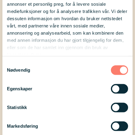
annonser et personlig preg, for å levere sosiale
mediefunksjoner og for å analysere trafikken vår. Vi deler
dessuten informasjon om hvordan du bruker nettstedet
vårt, med partnerne våre innen sosiale medier,
annonsering og analysearbeid, som kan kombinere den
med annen informasjon du har gjort tilgjengelig for dem,
eller som de har samlet inn gjennom din bruk av
tjenestene deres.
Samtykkevalg
Nødvendig
Hvem er du som har disse erfaringene?
Egenskaper
Gjør et valg i nedtrekksmenyen hvis du ønsker: Det kan være
nyttig for de som leser erfaringssvarene å vite noe om hvem
Statistikk
som har disse erfaringene.
Markedsføring