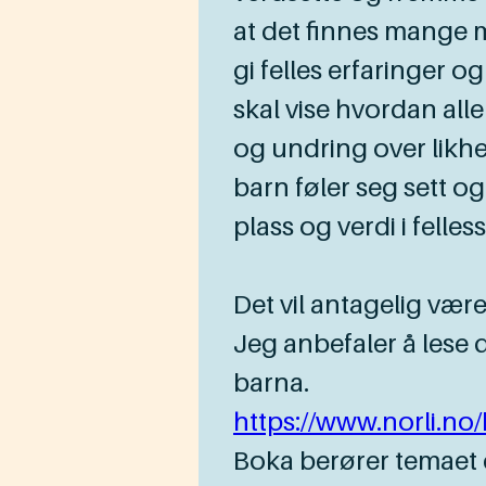
at det finnes mange 
gi felles erfaringer 
skal vise hvordan al
og undring over likhet
barn føler seg sett o
plass og verdi i felles
Det vil antagelig være
Jeg anbefaler å les
barna.
https://www.norli.no
Boka berører temaet 