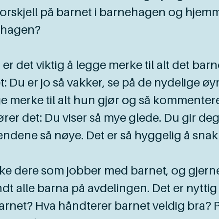
 forskjell på barnet i barnehagen og hje
nehagen?
 er det viktig å legge merke til alt det ba
: Du er jo så vakker, se på de nydelige øyn
e merke til alt hun gjør og så kommentere
r det: Du viser så mye glede. Du gir deg ikk
endene så nøye. Det er så hyggelig å s
ske dere som jobber med barnet, og gjer
ndt alle barna på avdelingen. Det er nytti
barnet? Hva håndterer barnet veldig bra? 