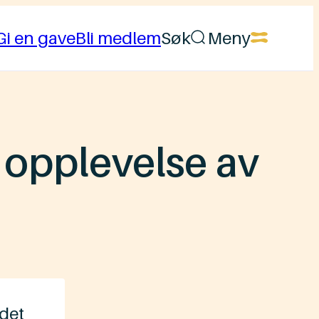
Gi en gave
Bli medlem
Søk
Meny
 opplevelse av
 det