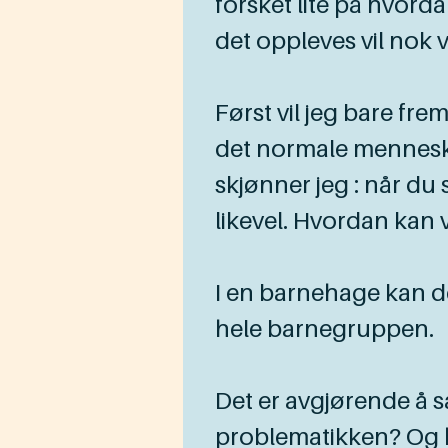
forsket lite på hvo
det oppleves vil nok va
Først vil jeg bare f
det normale menneske
skjønner jeg : når du 
likevel. Hvordan kan
I en barnehage kan d
hele barnegruppen.
Det er avgjørende å 
problematikken? Og hva