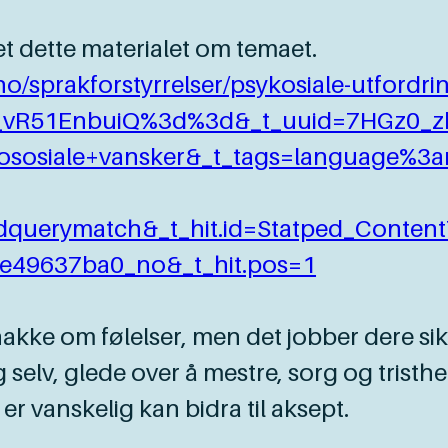
t dette materialet om temaet.
no/sprakforstyrrelser/psykosiale-utfordr
u_vR51EnbuiQ%3d%3d&_t_uuid=7HGz0_
sosiale+vansker&_t_tags=language%3a
querymatch&_t_hit.id=Statped_Conten
e49637ba0_no&_t_hit.pos=1
snakke om følelser, men det jobber dere si
selv, glede over å mestre, sorg og tristhet o
r vanskelig kan bidra til aksept.