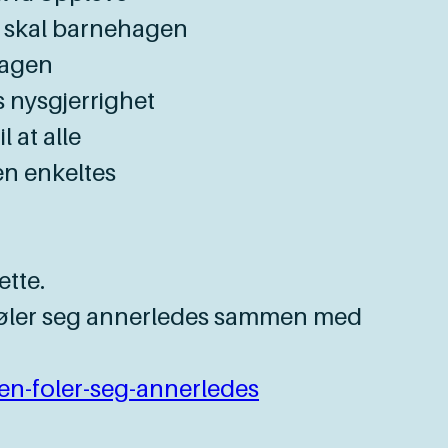
g skal barnehagen
hagen
 nysgjerrighet
 at alle
en enkeltes
ette.
føler seg annerledes sammen med
en-foler-seg-annerledes