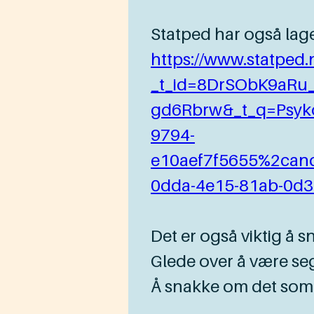
Statped har også lage
https://www.statped.
_t_id=8DrSObK9aR
gd6Rbrw&_t_q=Psyko
9794-
e10aef7f5655%2cand
0dda-4e15-81ab-0d3
Det er også viktig å 
Glede over å være seg 
Å snakke om det som e