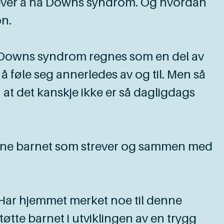
ever å ha Downs syndrom. Og hvordan
on.
! Downs syndrom regnes som en del av
føle seg annerledes av og til. Men så
, at det kanskje ikke er så dagligdags
et ene barnet som strever og sammen med
 Har hjemmet merket noe til denne
tøtte barnet i utviklingen av en trygg