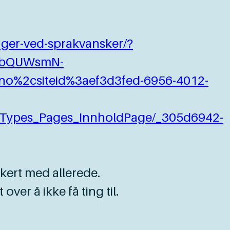
inger-ved-sprakvansker/?
zbQUWsmN-
no%2csiteid%3aef3d3fed-6956-4012-
tTypes_Pages_InnholdPage/_305d6942-
kkert med allerede.
ver å ikke få ting til.