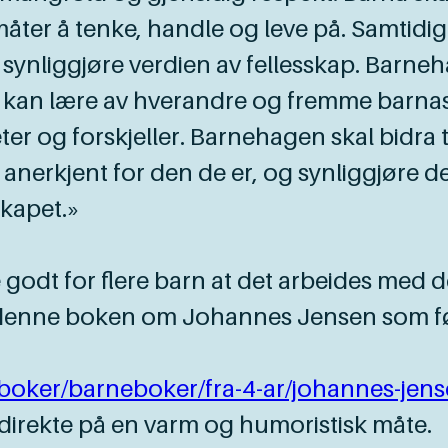
måter å tenke, handle og leve på. Samtidi
og synliggjøre verdien av fellesskap. Barne
le kan lære av hverandre og fremme barnas
er og forskjeller. Barnehagen skal bidra til
g anerkjent for den de er, og synliggjøre d
skapet.»
 godt for flere barn at det arbeides med d
e denne boken om Johannes Jensen som 
/boker/barneboker/fra-4-ar/johannes-jens
direkte på en varm og humoristisk måte.