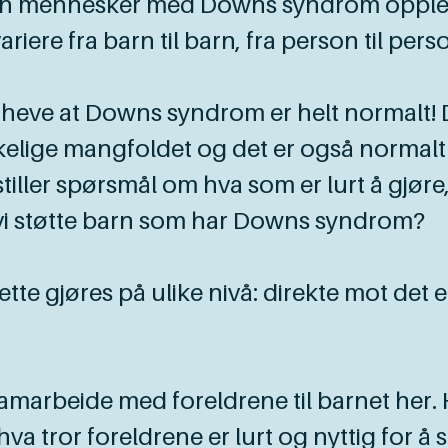
rdan mennesker med Downs syndrom oppl
riere fra barn til barn, fra person til pers
remheve at Downs syndrom er helt normalt
lige mangfoldet og det er også normalt å 
stiller spørsmål om hva som er lurt å gjøre
 vi støtte barn som har Downs syndrom?
ette gjøres på ulike nivå: direkte mot d
samarbeide med foreldrene til barnet her.
 tror foreldrene er lurt og nyttig for å s