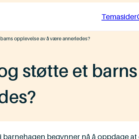
Temasider
 barns opplevelse av å være annerledes?
g støtte et barns
edes?
d i barnehagen begynner nå å oppdage at