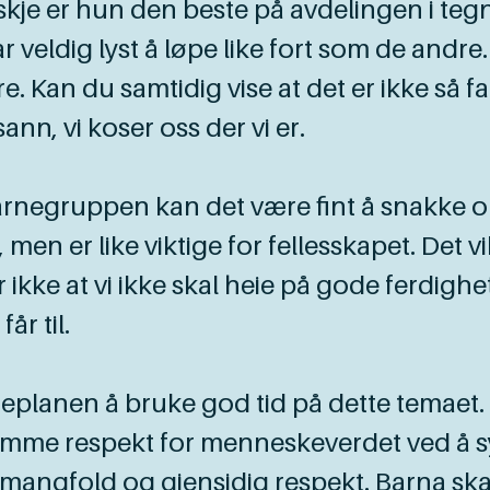
nskje er hun den beste på avdelingen i tegn 
ar veldig lyst å løpe like fort som de andr
an du samtidig vise at det er ikke så farli
sann, vi koser oss der vi er.
gruppen kan det være fint å snakke om at 
 men er like viktige for fellesskapet. Det vi
r ikke at vi ikke skal heie på gode ferdig
får til.
eplanen å bruke god tid på dette temaet.
mme respekt for menneskeverdet ved å sy
mangfold og gjensidig respekt. Barna ska