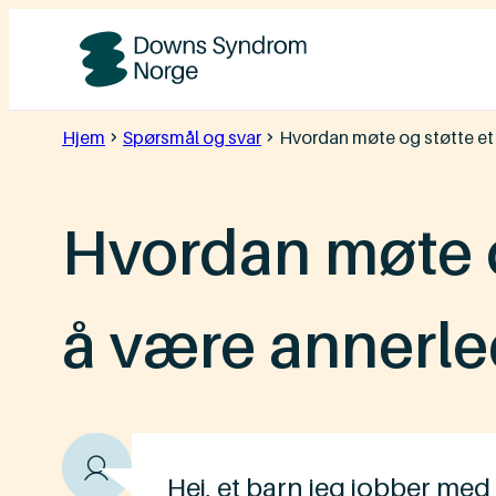
Hopp
til
Downs
innhold
Syndrom
Hjem
Spørsmål og svar
Hvordan møte og støtte et
Norge
Hvordan møte o
å være annerl
Hei, et barn jeg jobber me