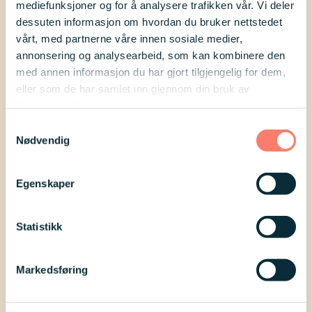
helse
mediefunksjoner og for å analysere trafikken vår. Vi deler
dessuten informasjon om hvordan du bruker nettstedet
vårt, med partnerne våre innen sosiale medier,
annonsering og analysearbeid, som kan kombinere den
Send inn ditt erfaringssvar
med annen informasjon du har gjort tilgjengelig for dem,
eller som de har samlet inn gjennom din bruk av
tjenestene deres.
Vi vil gjerne høre dine erfaringer.
Samtykkevalg
Send oss dine erfaringer rundt dette
Nødvendig
spørsmålet.
Egenskaper
*
Dine erfaringer
Statistikk
Send inn ditt erfaringssvar på spørsmålet her. Skriv svaret så
anonymisert som mulig. Vi vil publisere svaret ditt etter
kapasitet og etter gjennomgang av redaktør: Svaret ditt vil i
Markedsføring
størst mulig grad bli anonymisert, og vi forbeholder oss
retten til å ikke publisere upassende eller støtende innlegg.