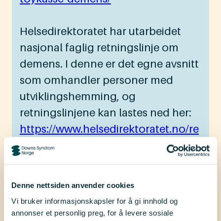
Helsedirektoratet har utarbeidet
nasjonal faglig retningslinje om
demens. I denne er det egne avsnitt
som omhandler personer med
utviklingshemming, og
retningslinjene kan lastes ned her:
https://www.helsedirektoratet.no/re
tningslinjer/demens
Med vennlig hilsen
Denne nettsiden anvender cookies
Frode Kibsgaard Larsen
Vi bruker informasjonskapsler for å gi innhold og
Nasjonalt senter for aldring og
annonser et personlig preg, for å levere sosiale