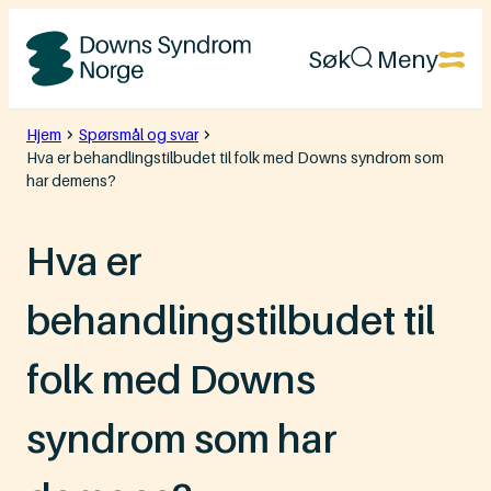
Hopp
Søk
Meny
til
Downs
innhold
Syndrom
Hjem
Spørsmål og svar
Hva er behandlingstilbudet til folk med Downs syndrom som
Norge
har demens?
Hva er
behandlingstilbudet til
folk med Downs
syndrom som har