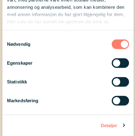
annonsering og analysearbeid, som kan kombinere den
med annen informasjon du har gjort tilgjengelig for dem,
Andre spørsmål
eller som de har samlet inn gjennom din bruk av
tjenestene deres.
Samtykkevalg
Nødvendig
Egenskaper
Statistikk
Markedsføring
Spørsmål og svar
Detaljer
Downs syndrom og BankID.