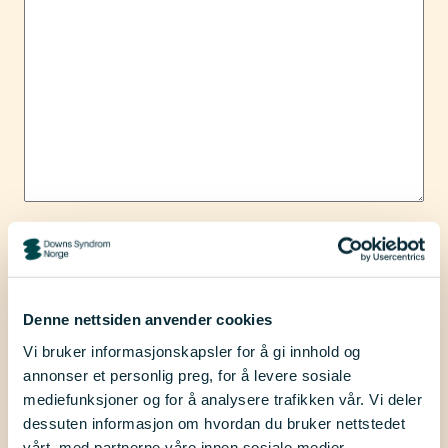
Hvem er du som har disse erfaringene?
Gjør et valg i nedtrekksmenyen hvis du ønsker: Det kan være
nyttig for de som leser erfaringssvarene å vite noe om hvem
Denne nettsiden anvender cookies
som har disse erfaringene.
Vi bruker informasjonskapsler for å gi innhold og
annonser et personlig preg, for å levere sosiale
mediefunksjoner og for å analysere trafikken vår. Vi deler
dessuten informasjon om hvordan du bruker nettstedet
vårt, med partnerne våre innen sosiale medier,