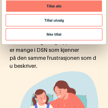
Tillat alle
Dette handler om digital
inkludering og digital sikkerhet,
Tillat utvalg
men også om praktiske og
juridiske problemstillinger som
Ikke tillat
berører mange. Jeg opplever at det
er mange i DSN som kjenner
på den samme frustrasjonen som d
u beskriver.