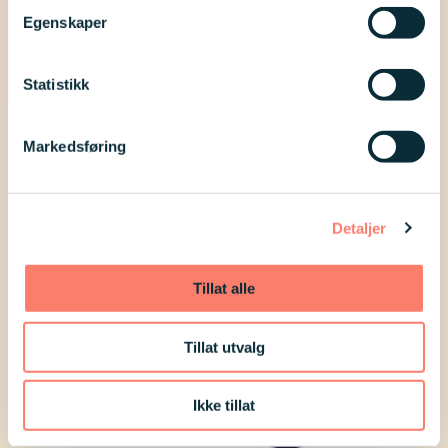
trenger vi deg og alle i din husstand
Egenskaper
som medlemmer.
Bli medlem
Statistikk
Andre spørsmål
Markedsføring
Detaljer
Tillat alle
Tillat utvalg
Ikke tillat