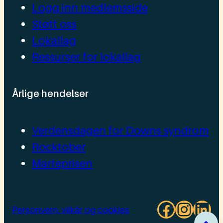
Logg inn medlemsside
Støtt oss
Lokallag
Ressurser for lokallag
Årlige hendelser
Verdensdagen for Downs syndrom
Rocktober
Marteprisen
Facebo
Insta
Lin
Personvern, vilkår og cookies