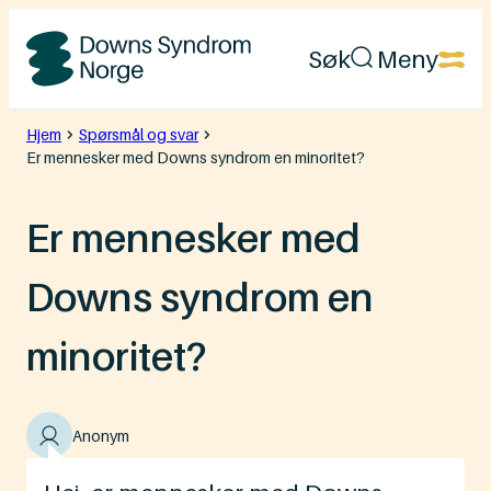
Hopp
Søk
Meny
til
Downs
innhold
Syndrom
Hjem
Spørsmål og svar
Er mennesker med Downs syndrom en minoritet?
Norge
Er mennesker med
Downs syndrom en
minoritet?
Anonym