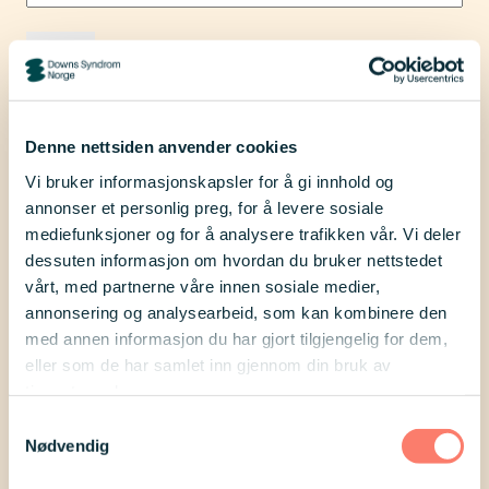
Vi trenger deg som
Denne nettsiden anvender cookies
Vi bruker informasjonskapsler for å gi innhold og
medlem!
annonser et personlig preg, for å levere sosiale
mediefunksjoner og for å analysere trafikken vår. Vi deler
dessuten informasjon om hvordan du bruker nettstedet
Alle er velkomne til å bli medlem og
vårt, med partnerne våre innen sosiale medier,
støtte vårt arbeid. Jo flere medlemmer
annonsering og analysearbeid, som kan kombinere den
med annen informasjon du har gjort tilgjengelig for dem,
vi er, desto sterkere står vi som
eller som de har samlet inn gjennom din bruk av
organisasjon. For å kunne ivareta
tjenestene deres.
interessene til medlemmene våre og få
Samtykkevalg
Nødvendig
gjennomslagskraft som organisasjon,