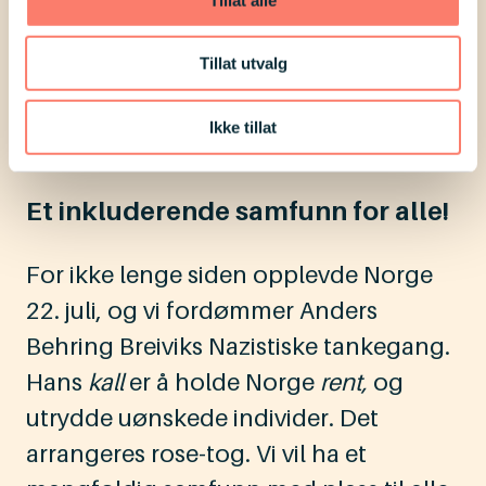
til, og når hjelpen må gis.
Tillat utvalg
Fritidsaktiviteter må tilrettelegges så
mennesker med funksjonshemning
Ikke tillat
føler seg velkommen.
Et inkluderende samfunn for alle!
For ikke lenge siden opplevde Norge
22. juli, og vi fordømmer Anders
Behring Breiviks Nazistiske tankegang.
Hans
kall
er å holde Norge
rent,
og
utrydde uønskede individer. Det
arrangeres rose-tog. Vi vil ha et