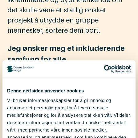
det skulle være et statlig ønsket
prosjekt å utrydde en gruppe
mennesker, sortere dem bort.
Jeg ønsker meg et inkluderende
samfunn for alle.
Jeg ønsker meg en skole med
elevtilpasset undervisning for alle.
Denne nettsiden anvender cookies
Metoder hvor alle får lære i sitt tempo
Vi bruker informasjonskapsler for å gi innhold og
uten å grupperes eller bli målt opp mot
annonser et personlig preg, for å levere sosiale
mediefunksjoner og for å analysere trafikken vår. Vi deler
hverandre.
dessuten informasjon om hvordan du bruker nettstedet
vårt, med partnerne våre innen sosiale medier,
Jeg ønsker at mennesker med såkalt
annonsering og analysearbeid, som kan kombinere den