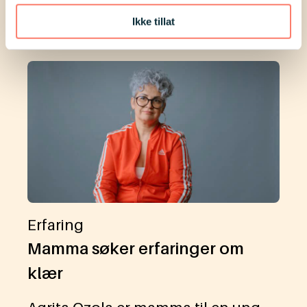
erfaringsinnlegg her
Ikke tillat
Siste erfaringer
Erfaring
Mamma søker erfaringer om
klær