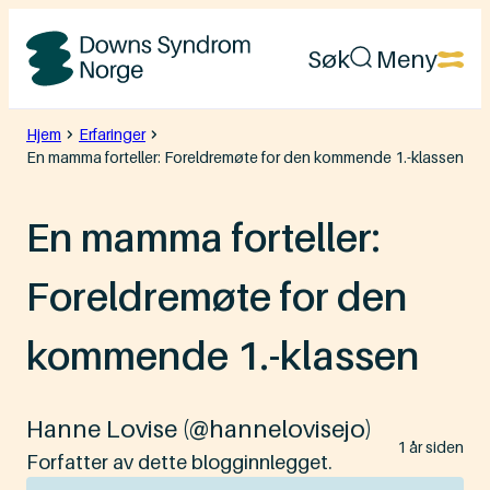
Hopp
Søk
Meny
til
Downs
innhold
Syndrom
Hjem
Erfaringer
En mamma forteller: Foreldremøte for den kommende 1.-klassen
Norge
En mamma forteller:
Foreldremøte for den
kommende 1.-klassen
Hanne Lovise (@hannelovisejo)
Lagt
1 år siden
ut
Forfatter av dette blogginnlegget.
på