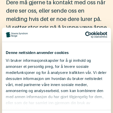
Dere må gjerne ta kontakt med oss når
dere ser oss, eller sende oss en
melding hvis det er noe dere lurer på.
Vi setter stor pris på å kunne være åpne
sammen, for det er jo slik vi bygger et
trygt og godt miljø for alle barna våre.
Denne nettsiden anvender cookies
Vi bruker informasjonskapsler for å gi innhold og
annonser et personlig preg, for å levere sosiale
mediefunksjoner og for å analysere trafikken vår. Vi deler
dessuten informasjon om hvordan du bruker nettstedet
vårt, med partnerne våre innen sosiale medier,
annonsering og analysearbeid, som kan kombinere den
med annen informasjon du har gjort tilgjengelig for dem,
eller som de har samlet inn gjennom din bruk av
tjenestene deres.