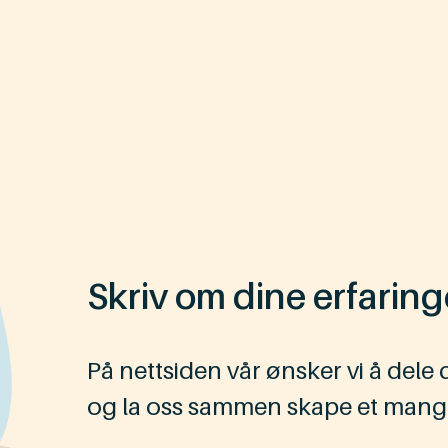
Skriv om dine erfaring
På nettsiden vår ønsker vi å dele 
og la oss sammen skape et mangf