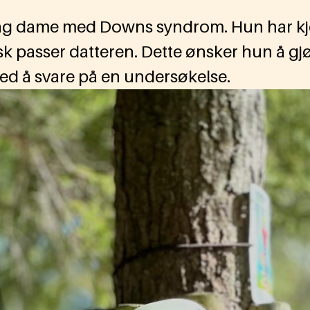
ung dame med Downs syndrom. Hun har kje
sk passer datteren. Dette ønsker hun å gj
ved å svare på en undersøkelse.