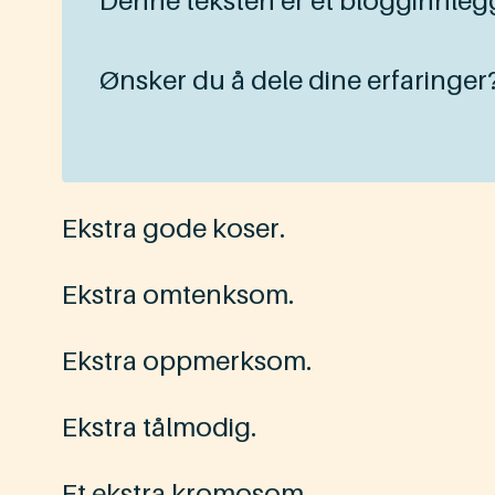
Denne teksten er et blogginnleg
Ønsker du å dele dine erfaringer
Ekstra gode koser.
Ekstra omtenksom.
Ekstra oppmerksom.
Ekstra tålmodig.
Et ekstra kromosom.