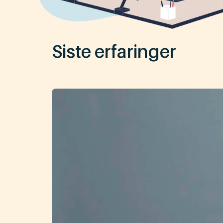
Siste erfaringer