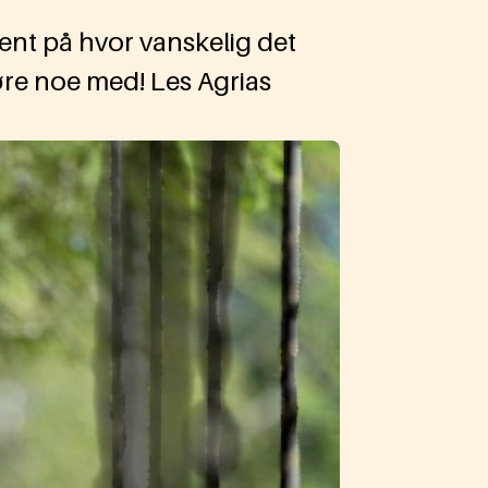
nt på hvor vanskelig det
øre noe med! Les Agrias