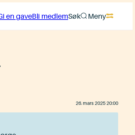
Gi en gave
Bli medlem
Søk
Meny
r
Lagt
26. mars 2025 20:00
ut
på