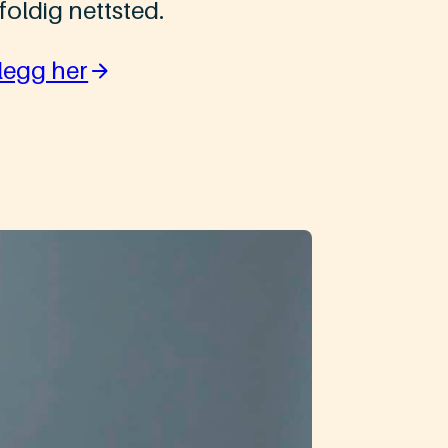
oldig nettsted.
legg her