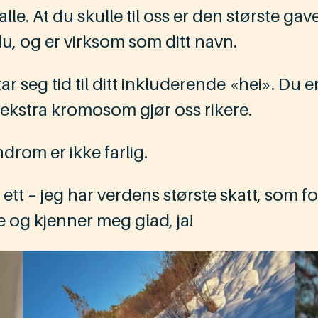
alle. At du skulle til oss er den største gav
du, og er virksom som ditt navn.
 tar seg tid til ditt inkluderende «hei». D
t ekstra kromosom gjør oss rikere.
ndrom er ikke farlig.
ett – jeg har verdens største skatt, som fo
 og kjenner meg glad, ja!