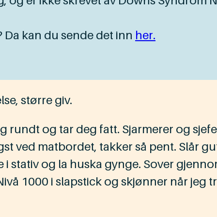
g, og er ikke skrevet av Downs Syndrom 
? Da kan du sende det inn
her.
lse, større giv.
g rundt og tar deg fatt. Sjarmerer og sje
ligst ved matbordet, takker så pent. Slår gu
e i stativ og la huska gynge. Sover gjenno
. Nivå 1000 i slapstick og skjønner når jeg