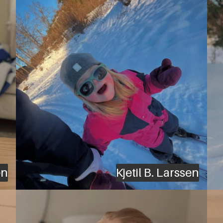
en
Kjetil B. Larssen