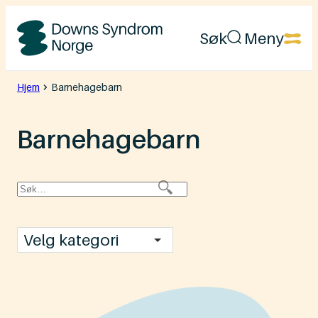
Hopp
Søk
Meny
til
Downs
innhold
Syndrom
Hjem
Barnehagebarn
Norge
Barnehagebarn
Velg kategori