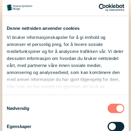
Denne nettsiden anvender cookies
Vi bruker informasjonskapsler for å gi innhold og
annonser et personlig preg, for å levere sosiale
mediefunksjoner og for å analysere trafikken vår. Vi deler
dessuten informasjon om hvordan du bruker nettstedet
vårt, med partnerne våre innen sosiale medier,
annonsering og analysearbeid, som kan kombinere den
Tema
med annen informasjon du har gjort tilgjengelig for dem,
Helse og utvikling
eller som de har samlet inn gjennom din bruk av
tjenestene deres.
Mennesker med Downs syndrom har
Samtykkevalg
Nødvendig
de samme grunnleggende behovene
som alle andre, men trenger ofte
Egenskaper