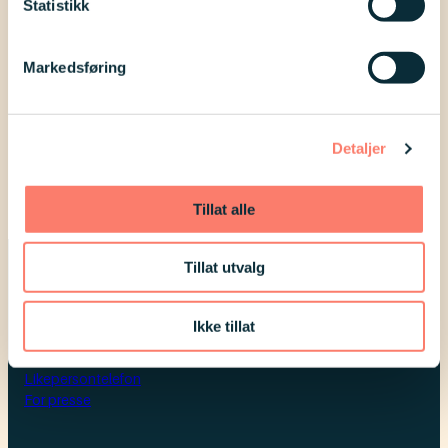
Statistikk
Liv Golten forteller i dette webinaret
om hvordan vi kan legge til rette for
Markedsføring
god seksuell helse for alle og hvordan
man kan snakke om seksualitet.
Detaljer
Webinaret er spilt inn i 2020.
Tillat alle
Tillat utvalg
Ikke tillat
Kontakt oss
Likepersontelefon
For presse