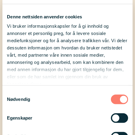
Alle mennesker har en seksuell helse
Denne nettsiden anvender cookies
og seksuelle rettigheter er en
Vi bruker informasjonskapsler for å gi innhold og
menneskerett.
annonser et personlig preg, for å levere sosiale
mediefunksjoner og for å analysere trafikken vår. Vi deler
Seksuell helse innebærer å forstå,
dessuten informasjon om hvordan du bruker nettstedet
akseptere og mestre følelser og å være
vårt, med partnerne våre innen sosiale medier,
annonsering og analysearbeid, som kan kombinere den
trygg på egen kropp og identitet. I
med annen informasjon du har gjort tilgjengelig for dem,
Fagfornyelsen 2020 er områder som
eller som de har samlet inn gjennom din bruk av
seksualitet og kjønn, mediebruk, å
tjenestene deres.
sette grenser, samt å håndtere tanker,
Samtykkevalg
Nødvendig
følelser og relasjoner en del av det
tverrfaglige emnet Folkehelse og
Egenskaper
livsmestring.