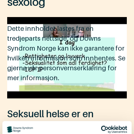
sexolog
Dette innholdet lastes fra en
tredjeparts nettside, og Downs
Syndrom Norge kan ikke garantere for
hvilken informasjon som innhentes. Se
gjerne vår personvernserklæring for
mer informasjon.
Seksuell helse er en
menneskerett