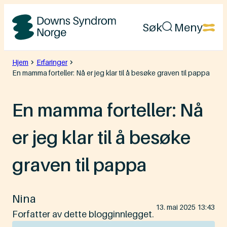
Hopp
Søk
Meny
til
Downs
innhold
Syndrom
Hjem
Erfaringer
En mamma forteller: Nå er jeg klar til å besøke graven til pappa
Norge
En mamma forteller: Nå
er jeg klar til å besøke
graven til pappa
Nina
Lagt
13. mai 2025 13:43
ut
Forfatter av dette blogginnlegget.
på