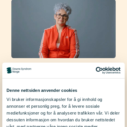
Erfaring
Mamma søker erfaringer om
klær
Denne nettsiden anvender cookies
Vi bruker informasjonskapsler for å gi innhold og
Agrita Ozola er mamma til en ung
annonser et personlig preg, for å levere sosiale
dame med Downs syndrom. Hun
mediefunksjoner og for å analysere trafikken vår. Vi deler
har kjent på hvor vanskelig det kan
dessuten informasjon om hvordan du bruker nettstedet
vårt, med partnerne våre innen sosiale medier,