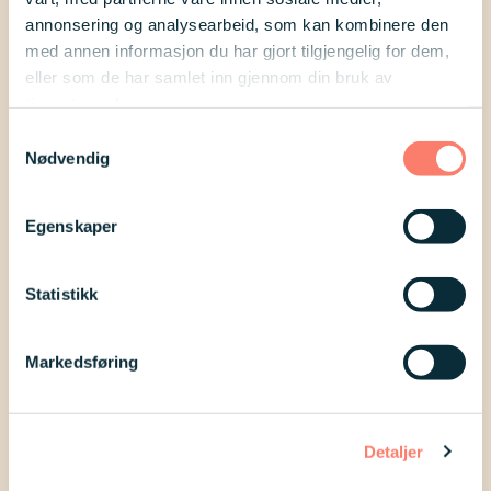
være å finne klær som faktisk passer
annonsering og analysearbeid, som kan kombinere den
datteren. Dette ønsker hun å gjøre
med annen informasjon du har gjort tilgjengelig for dem,
eller som de har samlet inn gjennom din bruk av
noe med! Les Agrias innlegg og
tjenestene deres.
hjelp henne videre ved å svare på en
Samtykkevalg
undersøkelse.
Nødvendig
Egenskaper
Statistikk
Markedsføring
Detaljer