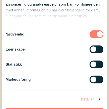
være å finne klær som faktisk passer
annonsering og analysearbeid, som kan kombinere den
datteren. Dette ønsker hun å gjøre
med annen informasjon du har gjort tilgjengelig for dem,
noe med! Les Agrias innlegg og
eller som de har samlet inn gjennom din bruk av
tjenestene deres.
hjelp henne videre ved å svare på en
Samtykkevalg
undersøkelse.
Nødvendig
Egenskaper
Statistikk
Markedsføring
Detaljer