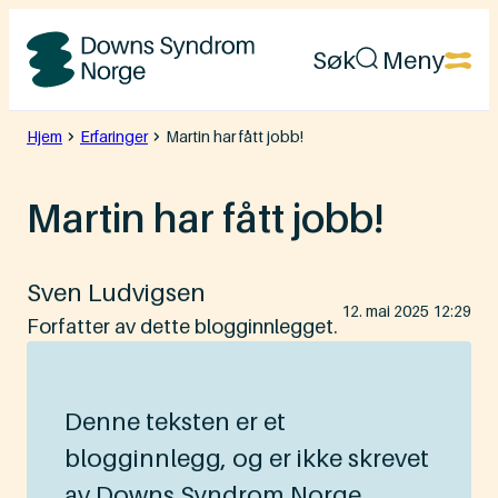
Hopp
Søk
Meny
til
Downs
innhold
Syndrom
Hjem
Erfaringer
Martin har fått jobb!
Norge
Martin har fått jobb!
Sven Ludvigsen
Lagt
12. mai 2025 12:29
ut
Forfatter av dette blogginnlegget.
på
Denne teksten er et
blogginnlegg, og er ikke skrevet
av Downs Syndrom Norge.