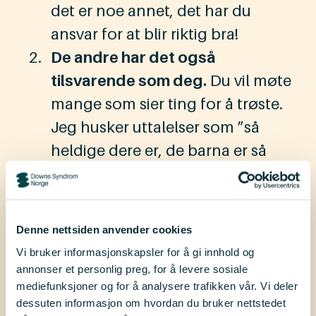
det er noe annet, det har du
ansvar for at blir riktig bra!
De andre har det også
tilsvarende som deg.
Du vil møte
mange som sier ting for å trøste.
Jeg husker uttalelser som ”så
heldige dere er, de barna er så
gode” eller ”det var bra han kom
til dere, dette kan dere takle”. På
en måte er alt dette riktig og
Denne nettsiden anvender cookies
velment, men det kan også
Vi bruker informasjonskapsler for å gi innhold og
oppleves som et forsøk på å skyve
annonser et personlig preg, for å levere sosiale
mediefunksjoner og for å analysere trafikken vår. Vi deler
alle de vonde følelsene og harde
dessuten informasjon om hvordan du bruker nettstedet
oppgavene over på deg – så du