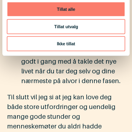
vokse på dette på en ekte og god
Tillat alle
måte.
Ting tar tid
. Det er helt naturlig at
Tillat utvalg
man er i sjokk i starten og at
følelser og tanker er i kaos. Dette
Ikke tillat
er en langvarig prosess, og du er
godt i gang med å takle det nye
livet når du tar deg selv og dine
nærmeste på alvor i denne fasen.
Til slutt vil jeg si at jeg kan love deg
både store utfordringer og uendelig
mange gode stunder og
menneskemøter du aldri hadde