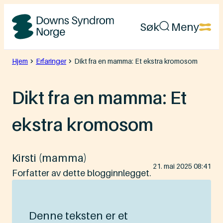
Hopp
Søk
Meny
til
Downs
innhold
Syndrom
Hjem
Erfaringer
Dikt fra en mamma: Et ekstra kromosom
Norge
Dikt fra en mamma: Et
ekstra kromosom
Kirsti (mamma)
Lagt
21. mai 2025 08:41
ut
Forfatter av dette blogginnlegget.
på
Denne teksten er et