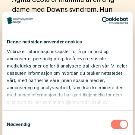
dame med Downs syndrom. Hun
har kjent på hvor vanskelig det kan
være å finne klær som faktisk passer
datteren. Dette ønsker hun å gjøre
Denne nettsiden anvender cookies
noe med! Les Agrias innlegg og
Vi bruker informasjonskapsler for å gi innhold og
hjelp henne videre ved å svare på en
annonser et personlig preg, for å levere sosiale
mediefunksjoner og for å analysere trafikken vår. Vi deler
undersøkelse.
dessuten informasjon om hvordan du bruker nettstedet
vårt, med partnerne våre innen sosiale medier,
annonsering og analysearbeid, som kan kombinere den
med annen informasjon du har gjort tilgjengelig for dem,
eller som de har samlet inn gjennom din bruk av
tjenestene deres.
Samtykkevalg
Nødvendig