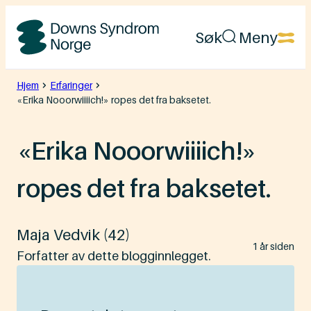
Hopp
Søk
Meny
til
Downs
innhold
Syndrom
Hjem
Erfaringer
«Erika Nooorwiiiich!» ropes det fra baksetet.
Norge
«Erika Nooorwiiiich!»
ropes det fra baksetet.
Maja Vedvik (42)
Lagt
1 år siden
ut
Forfatter av dette blogginnlegget.
på