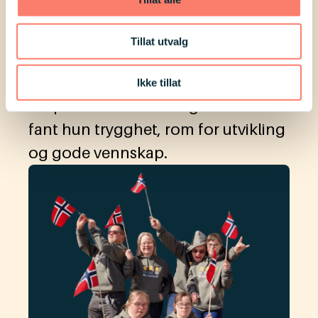
Mari sitt år på folkehøgskole
Tillat utvalg
Mari Thon (21) fra Fagernes har
Downs syndrom og tok steget inn i
Ikke tillat
et spennende folkehøgskoleår. Her
fant hun trygghet, rom for utvikling
og gode vennskap.