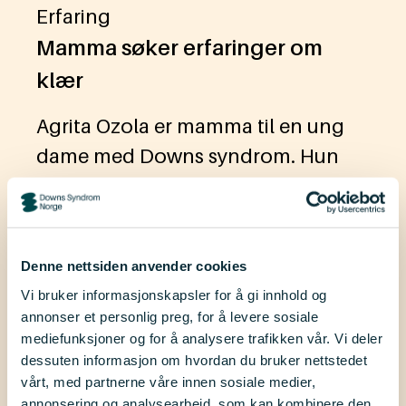
Erfaring
Mamma søker erfaringer om
klær
Agrita Ozola er mamma til en ung
dame med Downs syndrom. Hun
har kjent på hvor vanskelig det kan
være å finne klær som faktisk passer
datteren. Dette ønsker hun å gjøre
Denne nettsiden anvender cookies
noe med! Les Agrias innlegg og
Vi bruker informasjonskapsler for å gi innhold og
hjelp henne videre ved å svare på en
annonser et personlig preg, for å levere sosiale
undersøkelse.
mediefunksjoner og for å analysere trafikken vår. Vi deler
dessuten informasjon om hvordan du bruker nettstedet
vårt, med partnerne våre innen sosiale medier,
annonsering og analysearbeid, som kan kombinere den