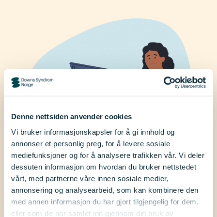
Denne nettsiden anvender cookies
Vi bruker informasjonskapsler for å gi innhold og
annonser et personlig preg, for å levere sosiale
mediefunksjoner og for å analysere trafikken vår. Vi deler
dessuten informasjon om hvordan du bruker nettstedet
vårt, med partnerne våre innen sosiale medier,
Skriv om dine erfaringer
annonsering og analysearbeid, som kan kombinere den
med annen informasjon du har gjort tilgjengelig for dem,
eller som de har samlet inn gjennom din bruk av