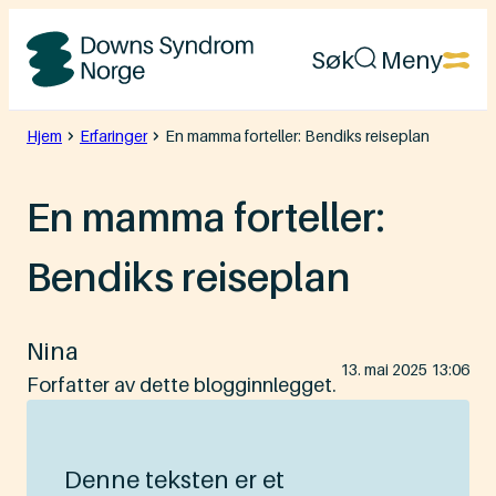
Hopp
Søk
Meny
til
Downs
innhold
Syndrom
Hjem
Erfaringer
En mamma forteller: Bendiks reiseplan
Norge
En mamma forteller:
Bendiks reiseplan
Nina
Lagt
13. mai 2025 13:06
ut
Forfatter av dette blogginnlegget.
på
Denne teksten er et