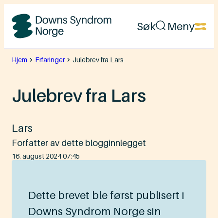
Hopp
Søk
Meny
til
Downs
innhold
Syndrom
Hjem
Erfaringer
Julebrev fra Lars
Norge
Julebrev fra Lars
Lars
Forfatter av dette blogginnlegget
Lagt
16. august 2024 07:45
ut
på
Dette brevet ble først publisert i
Downs Syndrom Norge sin