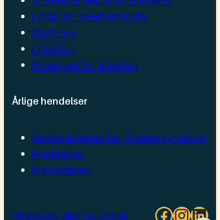
Vi trenger deg som medlem!
Logg inn medlemsside
Støtt oss
Lokallag
Ressurser for lokallag
Årlige hendelser
Verdensdagen for Downs syndrom
Rocktober
Marteprisen
Facebo
Insta
Lin
Personvern, vilkår og cookies