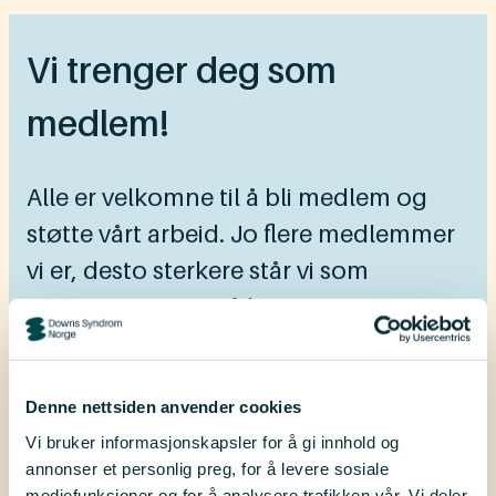
Vi trenger deg som
medlem!
Alle er velkomne til å bli medlem og
støtte vårt arbeid. Jo flere medlemmer
vi er, desto sterkere står vi som
organisasjon. For å kunne ivareta
interessene til medlemmene våre og få
gjennomslagskraft som organisasjon,
Denne nettsiden anvender cookies
trenger vi deg og alle i din husstand
Vi bruker informasjonskapsler for å gi innhold og
som medlemmer.
annonser et personlig preg, for å levere sosiale
mediefunksjoner og for å analysere trafikken vår. Vi deler