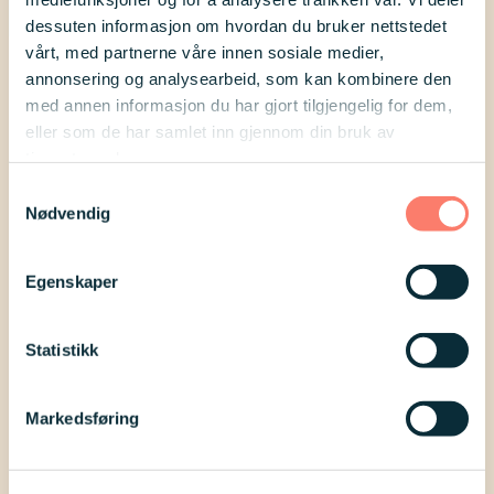
Bli medlem
dessuten informasjon om hvordan du bruker nettstedet
vårt, med partnerne våre innen sosiale medier,
annonsering og analysearbeid, som kan kombinere den
Flere blogginnlegg
med annen informasjon du har gjort tilgjengelig for dem,
eller som de har samlet inn gjennom din bruk av
tjenestene deres.
Samtykkevalg
Nødvendig
Egenskaper
Statistikk
Markedsføring