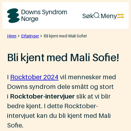
Hopp
Søk
Meny
til
Downs
innhold
Syndrom
Hjem
Erfaringer
Bli kjent med Mali Sofie!
Norge
Bli kjent med Mali Sofie!
I
Rocktober 2024
vil mennesker med
Downs syndrom dele smått og stort
i
Rocktober-intervjuer
slik at vi blir
bedre kjent. I dette Rocktober-
intervjuet kan du bli kjent med Mali
Sofie.