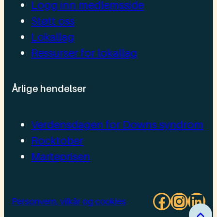
Logg inn medlemsside
Støtt oss
Lokallag
Ressurser for lokallag
Årlige hendelser
Verdensdagen for Downs syndrom
Rocktober
Marteprisen
Facebo
Insta
Lin
Personvern, vilkår og cookies