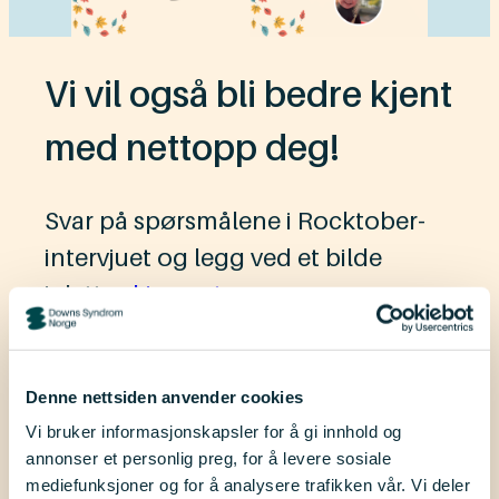
Vi vil også bli bedre kjent
med nettopp deg!
Svar på spørsmålene i Rocktober-
intervjuet og legg ved et bilde
i dette
skjemaet
.
Vær med i trekningen av
Denne nettsiden anvender cookies
Vi bruker informasjonskapsler for å gi innhold og
kinogavekort
annonser et personlig preg, for å levere sosiale
mediefunksjoner og for å analysere trafikken vår. Vi deler