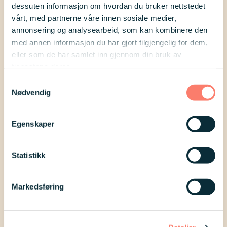
Vi trekker tre vinnere av
dessuten informasjon om hvordan du bruker nettstedet
kinogavekort på kr. 500,- blant alle
vårt, med partnerne våre innen sosiale medier,
annonsering og analysearbeid, som kan kombinere den
publiserte intervjuer. Vi annonserer
med annen informasjon du har gjort tilgjengelig for dem,
de tre vinnerne i våre sosiale kanaler
eller som de har samlet inn gjennom din bruk av
tjenestene deres.
i begynnelsen av november, og tar
Samtykkevalg
også kontakt med vinnerne på e-
Nødvendig
post.
Egenskaper
Flere Rocktober-
Statistikk
intervjuer
Markedsføring