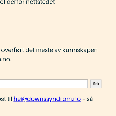
et derfor nettstedet
 overført det meste av kunnskapen
.no.
Søk
st til
hei@downssyndrom.no
– så