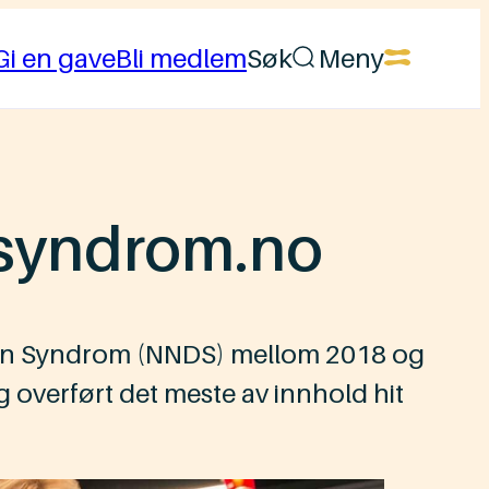
Gi en gave
Bli medlem
Søk
Meny
ssyndrom.no
own Syndrom (NNDS) mellom 2018 og
g overført det meste av innhold hit