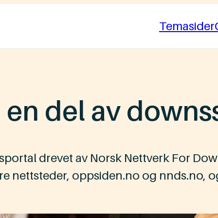
Temasider
å en del av down
sportal drevet av Norsk Nettverk For D
gere nettsteder, oppsiden.no og nnds.no, o