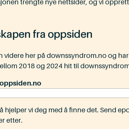
nen trengte nye nettsider, og vi opprett
nskapen fra oppsiden
en videre her på downssyndrom.no og har
ellom 2018 og 2024 hit til downssyndrom
a oppsiden.no
så hjelper vi deg med å finne det. Send epo
r etter.