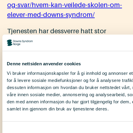
og-svar/hvem-kan-veilede-skolen-om-
elever-med-downs-syndrom/
Tjenesten har dessverre hatt stor
pågang, og jeg beklager derfor at det
har tatt så lang tid før du har fått svar
på dette spørsmålet. Håper det er til
Denne nettsiden anvender cookies
hjelp.
Vi bruker informasjonskapsler for å gi innhold og annonser et
for å levere sosiale mediefunksjoner og for å analysere trafik
Beste hilsen,
dessuten informasjon om hvordan du bruker nettstedet vårt,
våre innen sosiale medier, annonsering og analysearbeid, 
Arvin Bolouri
den med annen informasjon du har gjort tilgjengelig for dem, 
Fagrådgiver i DSN
samlet inn gjennom din bruk av tjenestene deres.
Still et oppfølgingsspørsmål
Samtykkevalg