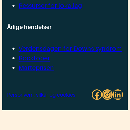
Ressurser for lokallag
Årlige hendelser
Verdensdagen for Downs syndrom
Rocktober
Marteprisen
Facebo
Insta
Lin
Personvern, vilkår og cookies