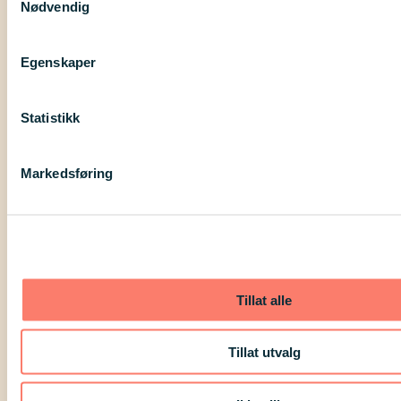
Nødvendig
Spørsmål
*
Egenskaper
Statistikk
Maks 1000 tegn
Markedsføring
Tillat alle
Tillat utvalg
Kontakt oss
Likepersontelefon