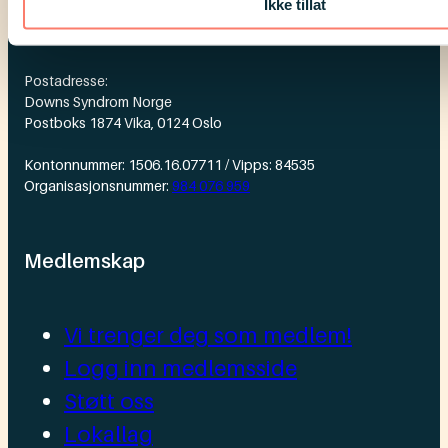
Ikke tillat
For presse
Postadresse:
Downs Syndrom Norge
Postboks 1874 Vika, 0124 Oslo
Kontonnummer: 1506.16.07711 / Vipps: 84535
Organisasjonsnummer:
984 076 959
Medlemskap
Vi trenger deg som medlem!
Logg inn medlemsside
Støtt oss
Lokallag