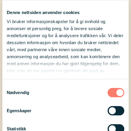
tre vinnerne i våre sosiale kanaler i
begynnelsen av november, og tar også
Denne nettsiden anvender cookies
Vi bruker informasjonskapsler for å gi innhold og
kontakt med vinnerne på e-post.
annonser et personlig preg, for å levere sosiale
mediefunksjoner og for å analysere trafikken vår. Vi deler
Svar på spørsmålene og la oss få vite
dessuten informasjon om hvordan du bruker nettstedet
hvordan du har det
vårt, med partnerne våre innen sosiale medier,
annonsering og analysearbeid, som kan kombinere den
med annen informasjon du har gjort tilgjengelig for dem,
eller som de har samlet inn gjennom din bruk av
tjenestene deres.
Samtykkevalg
Nødvendig
Egenskaper
Statistikk