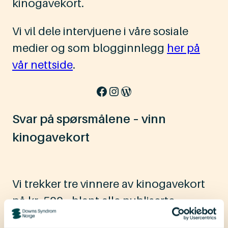
kinogavekort.
Vi vil dele intervjuene i våre sosiale
medier og som blogginnlegg
her på
vår nettside
.
Downs Syndrom Norge på Facebook
Downs Syndrom Norge på Instagram
WordPress
Svar på spørsmålene – vinn
kinogavekort
Vi trekker tre vinnere av kinogavekort
på kr. 500,- blant alle publiserte
Rocktober-intervjuer. Vi annonserer de