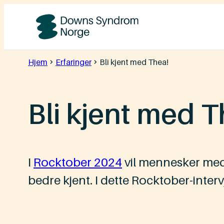
Hopp
til
Downs
innhold
Syndrom
Hjem
Erfaringer
Bli kjent med Thea!
Norge
Bli kjent med T
I
Rocktober 2024
vil mennesker med
bedre kjent. I dette Rocktober-inter