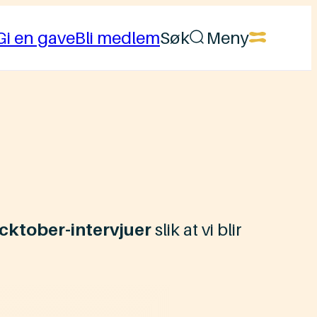
Gi en gave
Bli medlem
Søk
Meny
cktober-intervjuer
slik at vi blir