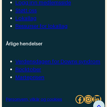
Logg inn medlemsside
Støtt oss
Lokallag
Ressurser for lokallag
Årlige hendelser
Verdensdagen for Downs syndrom
Rocktober
Marteprisen
Facebo
Insta
Lin
Personvern, vilkår og cookies