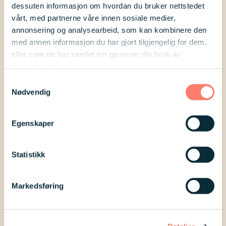
Vi trekker tre vinnere av
dessuten informasjon om hvordan du bruker nettstedet
kinogavekort på kr. 500,- blant alle
vårt, med partnerne våre innen sosiale medier,
annonsering og analysearbeid, som kan kombinere den
publiserte intervjuer. Vi annonserer
med annen informasjon du har gjort tilgjengelig for dem,
de tre vinnerne i våre sosiale kanaler
eller som de har samlet inn gjennom din bruk av
tjenestene deres.
i begynnelsen av november, og tar
Samtykkevalg
også kontakt med vinnerne på e-
Nødvendig
post.
Egenskaper
Flere Rocktober-
Statistikk
intervjuer
Markedsføring