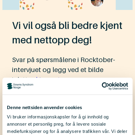
Vi vil også bli bedre kjent
med nettopp deg!
Svar på spørsmålene i Rocktober-
intervjuet og legg ved et bilde
i dette
skjemaet
.
Vær med i trekningen av
Denne nettsiden anvender cookies
Vi bruker informasjonskapsler for å gi innhold og
kinogavekort
annonser et personlig preg, for å levere sosiale
mediefunksjoner og for å analysere trafikken vår. Vi deler