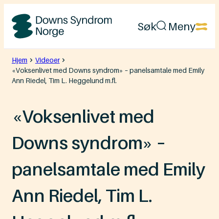
Hopp
Søk
Meny
til
Downs
innhold
Syndrom
Hjem
Videoer
«Voksenlivet med Downs syndrom» – panelsamtale med Emily
Norge
Ann Riedel, Tim L. Heggelund m.fl.
«Voksenlivet med
Downs syndrom» –
panelsamtale med Emily
Ann Riedel, Tim L.