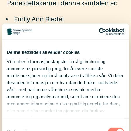
Paneldeltakerne i denne samtalen er:
Emily Ann Riedel
Tim Lunaas Heggelund
Vebjørn Rønningen
Hedda Holst
Denne nettsiden anvender cookies
Vi bruker informasjonskapsler for å gi innhold og
Ønsket vårt for disse samtalene er at vi
annonser et personlig preg, for å levere sosiale
kan lytte og lære av hverandres
mediefunksjoner og for å analysere trafikken vår. Vi deler
erfaringer, reflektere sammen og få ny
dessuten informasjon om hvordan du bruker nettstedet
vårt, med partnerne våre innen sosiale medier,
innsikt i hvordan andre i lignende
annonsering og analysearbeid, som kan kombinere den
situasjoner har det. Vi ønsker altså å få
med annen informasjon du har gjort tilgjengelig for dem,
eller som de har samlet inn gjennom din bruk av
frem ulike perspektiver på hvordan
tjenestene deres.
livet med Downs syndrom er ved å
Samtykkevalg