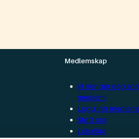
Medlemskap
Vi trenger deg so
medlem!
Logg inn medlems
Støtt oss
Lokallag