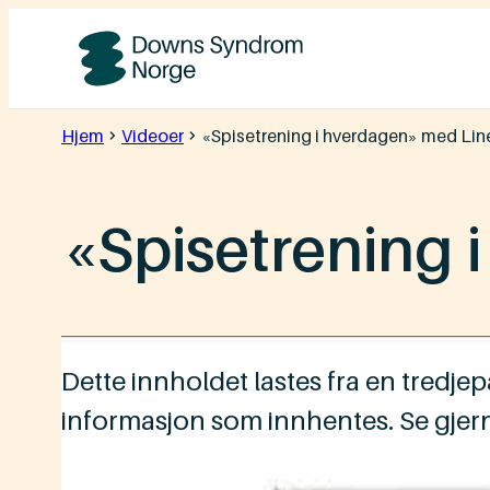
Hopp
til
Downs
innhold
Syndrom
Hjem
Videoer
«Spisetrening i hverdagen» med Line
Norge
«Spisetrening 
Dette innholdet lastes fra en tredj
informasjon som innhentes. Se gjer