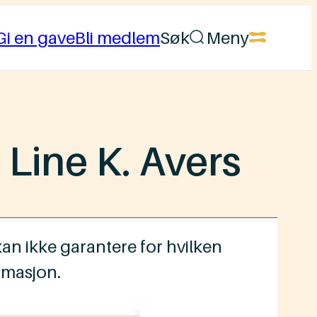
Gi en gave
Bli medlem
Søk
Meny
Line K. Avers
an ikke garantere for hvilken
rmasjon.