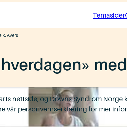
Temasider
 K. Avers
i hverdagen» med 
eparts nettside, og Downs Syndrom Norge k
ne vår personvernserklæring for mer info