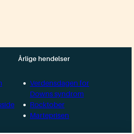
Årlige hendelser
m
Verdensdagen for
Downs syndrom
side
Rocktober
Marteprisen