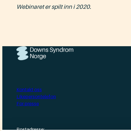
Webinaret er spilt inn i 2020.
Kontakt oss
Likepersontelefon
For presse
Postadresse: