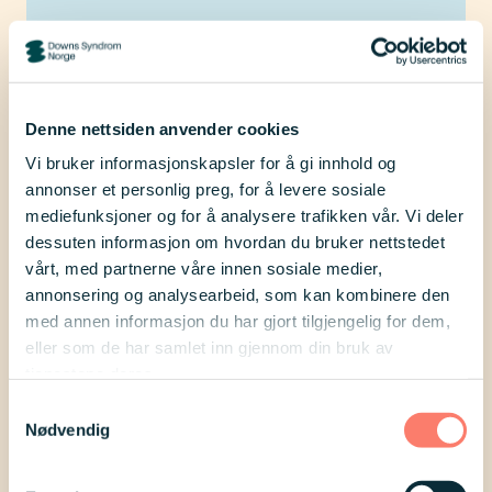
Med tidlig intervensjon og godt
støtteapparat er mange personer
med Downs syndrom i stand til å
Denne nettsiden anvender cookies
Vi bruker informasjonskapsler for å gi innhold og
utvikle sterke sosiale ferdigheter,
annonser et personlig preg, for å levere sosiale
utvikle vennskap og danne
mediefunksjoner og for å analysere trafikken vår. Vi deler
meningsfylte forhold, og er i stand
dessuten informasjon om hvordan du bruker nettstedet
vårt, med partnerne våre innen sosiale medier,
til å leve uavhengig liv med god
annonsering og analysearbeid, som kan kombinere den
livskvalitet, arbeide og bidra i
med annen informasjon du har gjort tilgjengelig for dem,
samfunnsnyttige roller. De viktigste
eller som de har samlet inn gjennom din bruk av
tjenestene deres.
faktorene knyttet til dette handler i
Samtykkevalg
større grad om tilgjengelig
Nødvendig
hjelpeapparat, gode