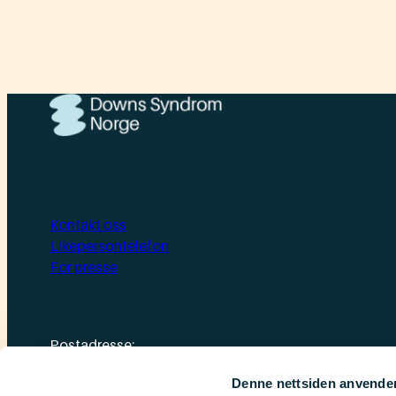
Kontakt oss
Likepersontelefon
For presse
Postadresse:
Downs Syndrom Norge
Denne nettsiden anvende
Postboks 1874 Vika, 0124 Oslo