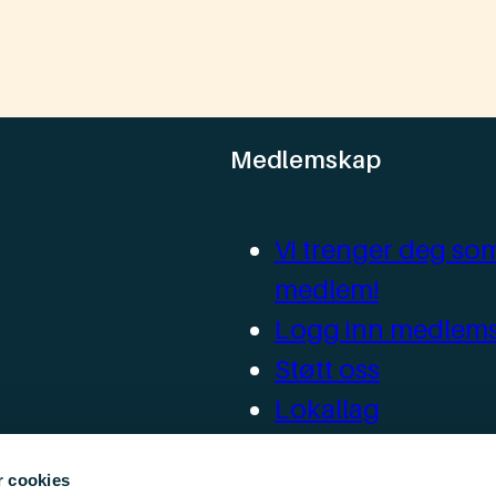
Medlemskap
Vi trenger deg so
medlem!
Logg inn medlems
Støtt oss
Lokallag
Ressurser for loka
r cookies