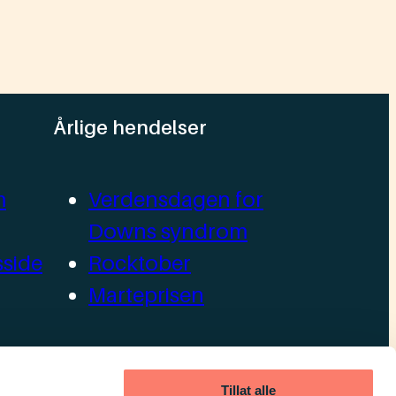
Årlige hendelser
m
Verdensdagen for
Downs syndrom
side
Rocktober
Marteprisen
llag
Tillat alle