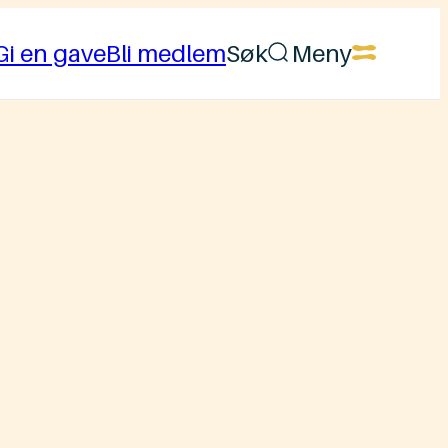
Gi en gave
Bli medlem
Søk
Meny