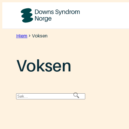
Hopp
til
Downs
innhold
Syndrom
Hjem
Voksen
Norge
Voksen