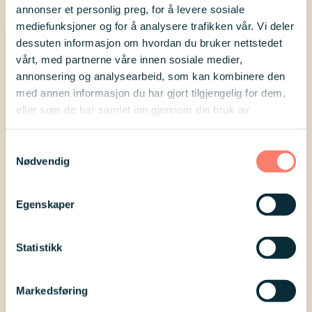
annonser et personlig preg, for å levere sosiale
mediefunksjoner og for å analysere trafikken vår. Vi deler
dessuten informasjon om hvordan du bruker nettstedet
vårt, med partnerne våre innen sosiale medier,
annonsering og analysearbeid, som kan kombinere den
med annen informasjon du har gjort tilgjengelig for dem,
eller som de har samlet inn gjennom din bruk av
Kontakt oss
tjenestene deres.
Likepersontelefon
For presse
Samtykkevalg
Nødvendig
Postadresse:
Downs Syndrom Norge
Egenskaper
Postboks 1874 Vika, 0124 Oslo
Kontonnummer: 1506.16.07711 / Vipps: 84535
Statistikk
Organisasjonsnummer:
984 076 959
Markedsføring