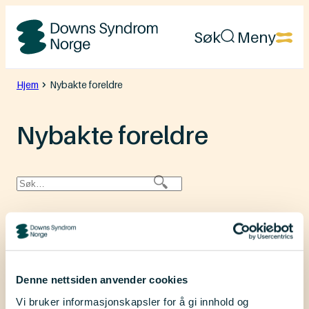
Hopp
Søk
Meny
til
Downs
innhold
Syndrom
Hjem
Nybakte foreldre
Norge
Nybakte foreldre
Velg kategori
Denne nettsiden anvender cookies
Vi bruker informasjonskapsler for å gi innhold og