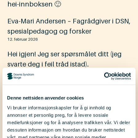
hei-innboksen 🙂
Eva-Mari Andersen – Fagrådgiver i DSN,
spesialpedagog og forsker
12. februar 2026
Hei igjen! Jeg ser spørsmålet ditt (jeg
svarte deg i feil tråd istad).
Anonym
12. februar 2026
Denne nettsiden anvender cookies
Flott. Da håper jeg du får varsel på e-
Vi bruker informasjonskapsler for å gi innhold og
post nå?
annonser et personlig preg, for å levere sosiale
mediefunksjoner og for å analysere trafikken vår. Vi deler
dessuten informasjon om hvordan du bruker nettstedet
Still et oppfølgingsspørsmål
vårt, med partnerne våre innen sosiale medier,