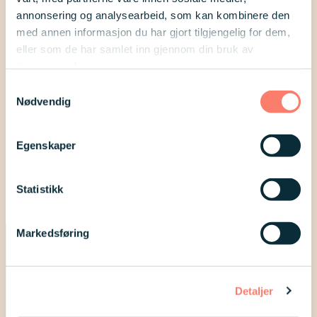
annonsering og analysearbeid, som kan kombinere den
Spørsmål
*
med annen informasjon du har gjort tilgjengelig for dem,
eller som de har samlet inn gjennom din bruk av
tjenestene deres.
Samtykkevalg
Nødvendig
Maks 1000 tegn
Egenskaper
Statistikk
Markedsføring
Detaljer
Kontakt oss