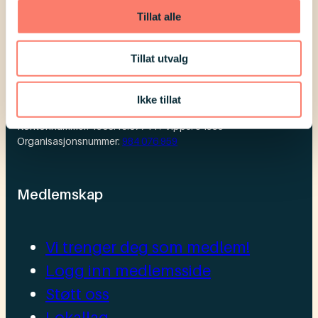
Likepersontelefon
Tillat alle
For presse
Tillat utvalg
Postadresse:
Downs Syndrom Norge
Postboks 1874 Vika, 0124 Oslo
Ikke tillat
Kontonnummer: 1506.16.07711 / Vipps: 84535
Organisasjonsnummer:
984 076 959
Medlemskap
Vi trenger deg som medlem!
Logg inn medlemsside
Støtt oss
Lokallag