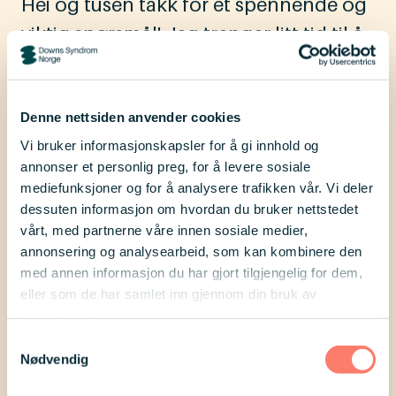
Hei og tusen takk for et spennende og
viktig spørsmål! Jeg trenger litt tid til å
gi deg et detaljert svar på alt det du
lurer på, men i utgangspunktet tenker
Denne nettsiden anvender cookies
jeg at det er svært positivt at et
Vi bruker informasjonskapsler for å gi innhold og
menneske med Downs syndrom vil
annonser et personlig preg, for å levere sosiale
trene hos dere, og at dere vil legge til
mediefunksjoner og for å analysere trafikken vår. Vi deler
rette for at dette skal bli mulig. Downs
dessuten informasjon om hvordan du bruker nettstedet
vårt, med partnerne våre innen sosiale medier,
syndrom er en genetisk tilstand, og
annonsering og analysearbeid, som kan kombinere den
menneskene som har denne har store
med annen informasjon du har gjort tilgjengelig for dem,
variasjoner i funksjon og støttebehov,
eller som de har samlet inn gjennom din bruk av
tjenestene deres.
og det vil naturligvis være viktig å ta en
Samtykkevalg
vurdering av den enkelte. Likevel vet vi
Nødvendig
at mennesker med Downs syndrom