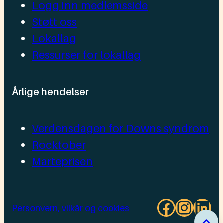
Logg inn medlemsside
Støtt oss
Lokallag
Ressurser for lokallag
Årlige hendelser
Verdensdagen for Downs syndrom
Rocktober
Marteprisen
Facebo
Insta
Lin
Personvern, vilkår og cookies