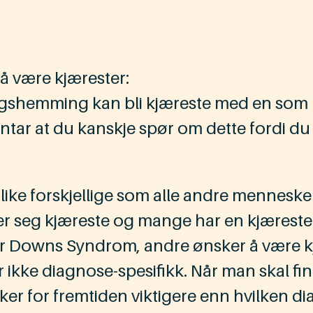
å være kjærester:
ngshemming kan bli kjæreste med en som 
 antar at du kanskje spør om dette fordi d
ike forskjellige som alle andre mennes
ker seg kjæreste og mange har en kjære
ar Downs Syndrom, andre ønsker å være 
kke diagnose-spesifikk. Når man skal finn
sker for fremtiden viktigere enn hvilken d