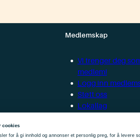
Medlemskap
Vi trenger deg so
medlem!
Logg inn medlems
Støtt oss
Lokallag
Ressurser for loka
r cookies
er for å gi innhold og annonser et personlig preg, for å levere s