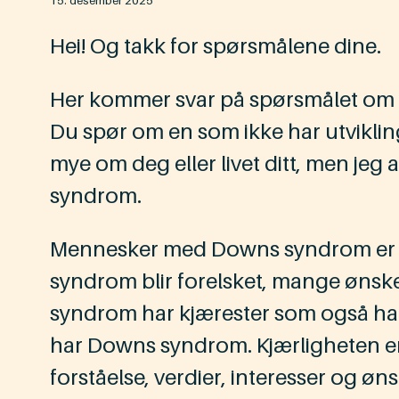
15. desember 2025
Hei! Og takk for spørsmålene dine.
Her kommer svar på spørsmålet om 
Du spør om en som ikke har utvikli
mye om deg eller livet ditt, men jeg
syndrom.
Mennesker med Downs syndrom er l
syndrom blir forelsket, mange øns
syndrom har kjærester som også h
har Downs syndrom. Kjærligheten er i
forståelse, verdier, interesser og øn