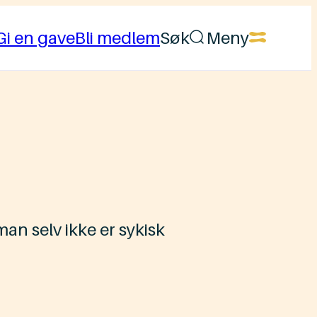
Gi en gave
Bli medlem
Søk
Meny
n selv ikke er sykisk