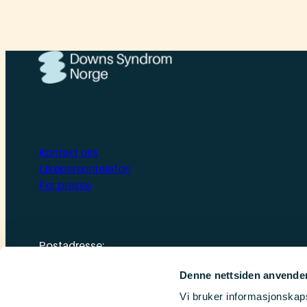
Kontakt oss
Likepersontelefon
For presse
Postadresse:
Downs Syndrom Norge
Denne nettsiden anvende
Postboks 1874 Vika, 0124 Oslo
Vi bruker informasjonskapsl