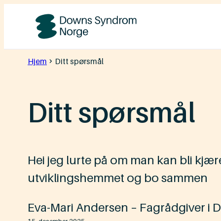
Hopp
til
Downs
innhold
Syndrom
Hjem
Ditt spørsmål
Norge
Ditt spørsmål
Hei jeg lurte på om man kan bli kj
utviklingshemmet og bo sammen
Eva-Mari Andersen – Fagrådgiver i 