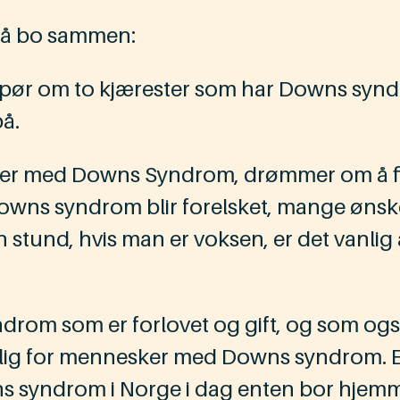
 å bo sammen:
u spør om to kjærester som har Downs syn
å.
ker med Downs Syndrom, drømmer om å fi
wns syndrom blir forelsket, mange ønsk
en stund, hvis man er voksen, er det vanl
drom som er forlovet og gift, og som og
ig for mennesker med Downs syndrom. En g
syndrom i Norge i dag enten bor hjemme, i 