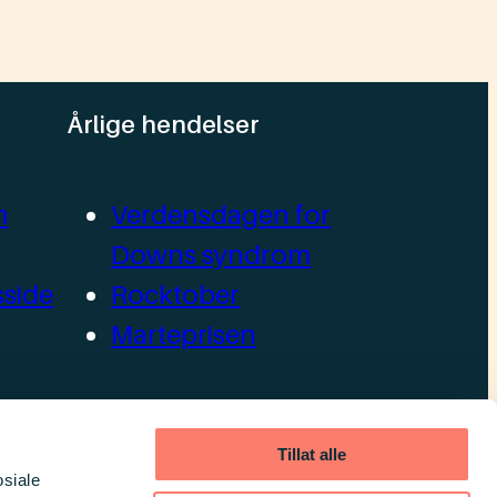
Årlige hendelser
m
Verdensdagen for
Downs syndrom
side
Rocktober
Marteprisen
llag
Tillat alle
osiale