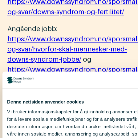
https://www.downssyndrom.no/sporsmal
og-svar/downs-syndrom-og-fertilitet/
Angående jobb:
https://www.downssyndrom.no/sporsmal
og-svar/hvorfor-skal-mennesker-med-
downs-syndrom-jobbe/
og
https://www.downssyndrom.no/sporsmal
og-svar/utfordringer-i-arbeidslivet/
Tjenesten har dessverre hatt stor
Denne nettsiden anvender cookies
pågang, og jeg beklager derfor at det
Vi bruker informasjonskapsler for å gi innhold og annonser et
har tatt så lang tid før du har fått svar
for å levere sosiale mediefunksjoner og for å analysere trafik
på dette. Håper det er til hjelp.
dessuten informasjon om hvordan du bruker nettstedet vårt,
våre innen sosiale medier, annonsering og analysearbeid, 