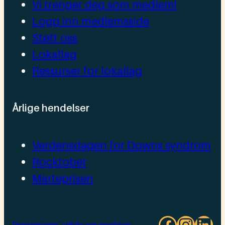
Vi trenger deg som medlem!
Logg inn medlemsside
Støtt oss
Lokallag
Ressurser for lokallag
Årlige hendelser
Verdensdagen for Downs syndrom
Rocktober
Marteprisen
Facebo
Insta
Lin