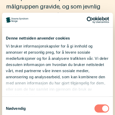
målgruppen gravide, og som jevnlig
møter gravide som får påvist mulig
trisomi 21 hos fosteret, bør også ha
mulighet til å snakke med likepersoner
Denne nettsiden anvender cookies
for å få økt innsikt i det levde
Vi bruker informasjonskapsler for å gi innhold og
hverdagslivet med Downs syndrom.
annonser et personlig preg, for å levere sosiale
mediefunksjoner og for å analysere trafikken vår. Vi deler
Avslutningsvis vil vi understreke at vår
dessuten informasjon om hvordan du bruker nettstedet
organisasjon per i dag ikke har
vårt, med partnerne våre innen sosiale medier,
annonsering og analysearbeid, som kan kombinere den
ressurser til å møte behovet hos
med annen informasjon du har gjort tilgjengelig for dem,
gravide, slik det er beskrevet ovenfor.
eller som de har samlet inn gjennom din bruk av
tjenestene deres.
Vennlig hilsen Ingrid Marvin, Daglig
Samtykkevalg
Nødvendig
leder, Downs Syndrom Norge