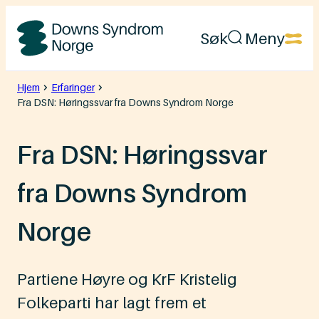
Hopp
Søk
Meny
til
Downs
innhold
Syndrom
Hjem
Erfaringer
Fra DSN: Høringssvar fra Downs Syndrom Norge
Norge
Fra DSN: Høringssvar
fra Downs Syndrom
Norge
Partiene Høyre og KrF Kristelig
Folkeparti har lagt frem et