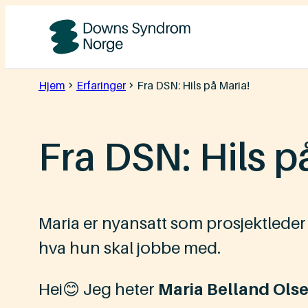
Hopp
til
Downs
innhold
Syndrom
Hjem
Erfaringer
Fra DSN: Hils på Maria!
Norge
Fra DSN: Hils p
Maria er nyansatt som prosjektlede
hva hun skal jobbe med.
Hei😊 Jeg heter
Maria Belland Ols