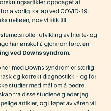
 forskningsartikler oppdaget at
or alvorlig forløp ved COVID‑19.
sinekøen, noe vi fikk til!
emets rolle i utvikling av hjerte‑ og
lenge har ønsket å gjennomføre:
en
ring ved Downs syndrom
.
rsoner med Downs syndrom er særlig
 rask og korrekt diagnostikk – og for
iniske studier med mål om å bedre
p fra disse studiene gleder jeg
lige artikler, og i løpet av våren vil