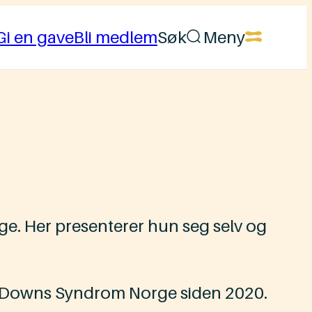
Gi en gave
Bli medlem
Søk
Meny
ge. Her presenterer hun seg selv og
et i Downs Syndrom Norge siden 2020.