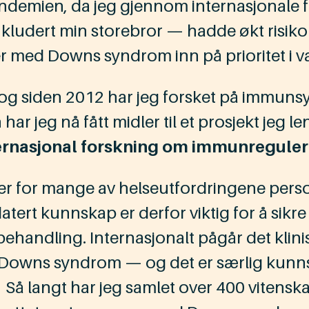
pandemi­en, da jeg gjennom internasjonale
dert min storebror — hadde økt risiko f
r med Downs syndrom inn på prioritet i vak
g siden 2012 har jeg forsket på immunsyst
r jeg nå fått midler til et prosjekt jeg 
ernasjonal forskning om immunregule
ner for mange av helseutfordringene pe
atert kunnskap er derfor viktig for å sikre
ig behandling. Internasjonalt pågår det kl
wns syndrom — og det er særlig kunnska
 Så langt har jeg samlet over 400 vitenskape