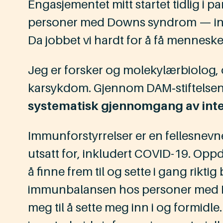
Engasjementet mitt startet tidlig i 
personer med Downs syndrom — inklu
Da jobbet vi hardt for å få menneske
Jeg er forsker og molekylærbiolog, o
karsykdom. Gjennom DAM‑stiftelsen ha
systematisk gjennomgang av int
Immunforstyrrelser er en fellesnev
utsatt for, inkludert COVID-19. Oppd
å finne frem til og sette i gang rikt
immunbalansen hos personer med Do
meg til å sette meg inn i og formidle.