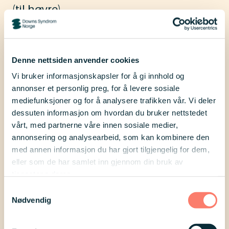
(til høyre)
Et vendepunkt kom på
generalforsamlingen i Bergen i 2010
Denne nettsiden anvender cookies
da et nytt styre med Lars Langsrud og
Vi bruker informasjonskapsler for å gi innhold og
Lars Erik Brustad i spissen sammen
annonser et personlig preg, for å levere sosiale
mediefunksjoner og for å analysere trafikken vår. Vi deler
med Camilla Schreiber og Bjørn Næss
dessuten informasjon om hvordan du bruker nettstedet
tok mål av seg til å skaffe NNDS et
vårt, med partnerne våre innen sosiale medier,
bedre økonomisk fundament.
annonsering og analysearbeid, som kan kombinere den
med annen informasjon du har gjort tilgjengelig for dem,
eller som de har samlet inn gjennom din bruk av
Dette skulle gi mulighet for større
tjenestene deres.
arbeidsrom og et helt nytt
Samtykkevalg
ambisjonsnivå. Det er resultatet av
Nødvendig
denne innsatsen som er grunnlag for