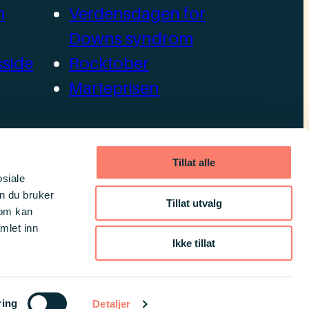
m
Verdensdagen for
Downs syndrom
side
Rocktober
Marteprisen
llag
Tillat alle
osiale
n du bruker
Tillat utvalg
som kan
mlet inn
Ikke tillat
Facebook
Instagra
Linked
ring
Detaljer