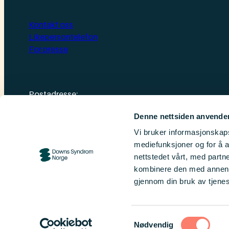
Kontakt oss
Likepersontelefon
For presse
Postadresse:
Downs Syndrom Norge
Denne nettsiden anvende
Postboks 1874 Vika, 0124 Oslo
Vi bruker informasjonskapsl
Kontonnummer: 1506.16.07711 / Vipps: 84535
mediefunksjoner og for å a
Organisasjonsnummer:
984 076 959
nettstedet vårt, med part
kombinere den med annen in
gjennom din bruk av tjene
Personvern, vilkår og cookies
Samtykkevalg
Nødvendig