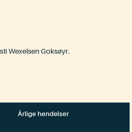
rsti Wexelsen Goksøyr.
Årlige hendelser