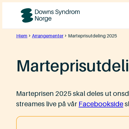
Hopp
til
Downs
innhold
Syndrom
Hjem
Arrangementer
Marteprisutdeling 2025
Norge
Marteprisutdel
Marteprisen 2025 skal deles ut onsda
streames live på vår
Facebookside
s