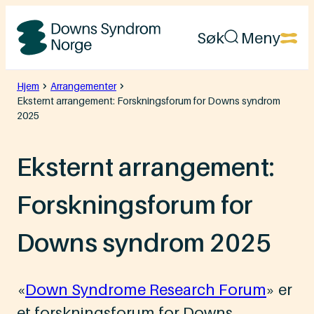
Hopp
Søk
Meny
til
Downs
innhold
Syndrom
Hjem
Arrangementer
Eksternt arrangement: Forskningsforum for Downs syndrom
Norge
2025
Eksternt arrangement:
Forskningsforum for
Downs syndrom 2025
«
Down Syndrome Research Forum
» er
et forskningsforum for Downs