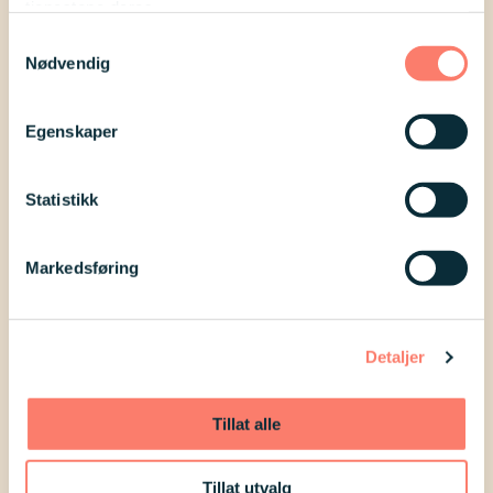
tjenestene deres.
Samtykkevalg
Dato
Nødvendig
Fra
17. mars 2025
til
19. mars 2025
Type
Egenskaper
Digitalt
Statistikk
Registrer deg
Markedsføring
Detaljer
Tillat alle
Tillat utvalg