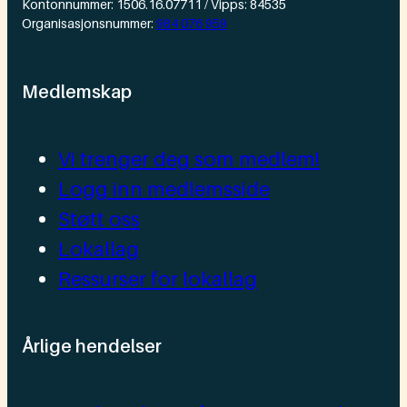
Kontonnummer: 1506.16.07711 / Vipps: 84535
Organisasjonsnummer:
984 076 959
Medlemskap
Vi trenger deg som medlem!
Logg inn medlemsside
Støtt oss
Lokallag
Ressurser for lokallag
Årlige hendelser