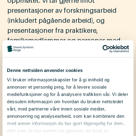
oppmøtet. Vi tar gjerne imot
presentasjoner av forskningsarbeid
(inkludert pågående arbeid), og
presentasjoner fra praktikere,
familiemedlemmer og personer med
Downs syndrom, som kanskje ønsker å
dele sine erfaringer med å bruke
bestemte intervensjoner eller
Denne nettsiden anvender cookies
tjenestemodeller.
Vi bruker informasjonskapsler for å gi innhold og
annonser et personlig preg, for å levere sosiale
mediefunksjoner og for å analysere trafikken vår. Vi deler
Les mer og meld deg på
.
dessuten informasjon om hvordan du bruker nettstedet
vårt, med partnerne våre innen sosiale medier,
Les om arrangementet og meld deg
annonsering og analysearbeid, som kan kombinere den
på
med annen informasjon du har gjort tilgjengelig for dem,
eller som de har samlet inn gjennom din bruk av