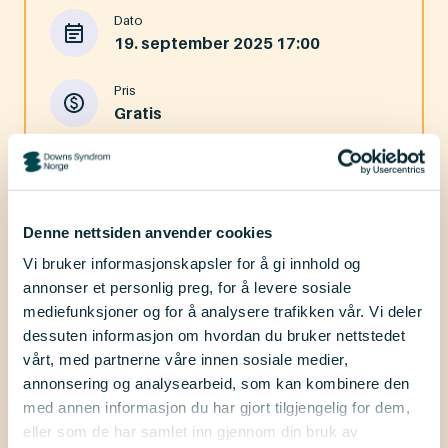
Dato
19. september 2025
17:00
Pris
Gratis
Type
Digitalt
Denne nettsiden anvender cookies
Registrer deg
Vi bruker informasjonskapsler for å gi innhold og
annonser et personlig preg, for å levere sosiale
mediefunksjoner og for å analysere trafikken vår. Vi deler
dessuten informasjon om hvordan du bruker nettstedet
vårt, med partnerne våre innen sosiale medier,
annonsering og analysearbeid, som kan kombinere den
med annen informasjon du har gjort tilgjengelig for dem,
eller som de har samlet inn gjennom din bruk av