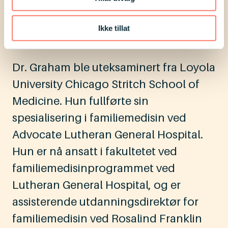
Downs syndrom. Det har betjent over
6000 personer med Downs syndrom
Ikke tillat
siden grunnleggelsen i 1992.
Dr. Graham ble uteksaminert fra Loyola
University Chicago Stritch School of
Medicine. Hun fullførte sin
spesialisering i familiemedisin ved
Advocate Lutheran General Hospital.
Hun er nå ansatt i fakultetet ved
familiemedisinprogrammet ved
Lutheran General Hospital, og er
assisterende utdanningsdirektør for
familiemedisin ved Rosalind Franklin