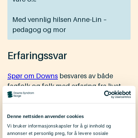
Med vennlig hilsen Anne-Lin –
pedagog og mor
Erfaringssvar
Spør om Downs
besvares av både
fagfolk og folk med erfaring fra livet
med Downs syndrom. Under finner du
svar fra de med egen erfaring.
Denne nettsiden anvender cookies
Vi bruker informasjonskapsler for å gi innhold og
annonser et personlig preg, for å levere sosiale
Far til sønn (26) med Downs