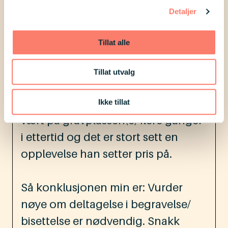
vet/ser i dag hadde han kun deltatt i
Detaljer
kirken og ikke på selve gravplassen.
Tillat alle
Da morfaren også døde nylig ville
han ikke være med i det hele tatt.
Tillat utvalg
Han valgte det selv, noe jeg tror var
det beste for ham. Har imidlertid
Ikke tillat
vært på gravplassen(e) flere ganger
i ettertid og det er stort sett en
opplevelse han setter pris på.
Så konklusjonen min er: Vurder
nøye om deltagelse i begravelse/
bisettelse er nødvendig. Snakk