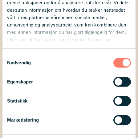
mediefunksjoner og for å analysere trafikken vår. Vi deler
syndrom svarer:
dessuten informasjon om hvordan du bruker nettstedet
vårt, med partnerne våre innen sosiale medier,
annonsering og analysearbeid, som kan kombinere den
Jeg har litt erfaring. Min sønn var
med annen informasjon du har gjort tilgjengelig for dem,
med i begravelsen til moren sin for
eller som de har samlet inn gjennom din bruk av
2 år siden og det har preget ham
tjenestene deres.
Samtykkevalg
siden. Det verste var da kisten ble
Nødvendig
senket i jorden. Da knakk han
fullstendig sammen.
Egenskaper
Dette har preget ham i ettertid ;
Statistikk
mye tanker og vanskelige stunder
og litt psykiske problemer har
Markedsføring
oppstått. Hadde jeg vist det jeg