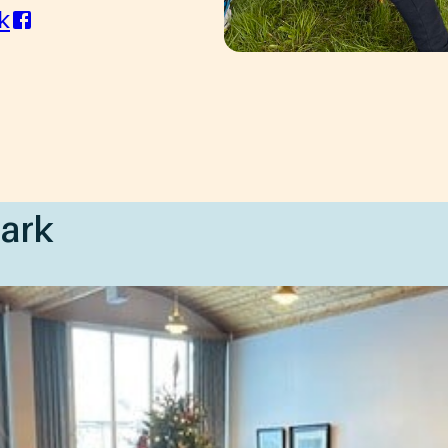
k
mark