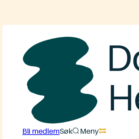
Hopp
til
innhold
Downs
Syndrom
Hedmark
Bli medlem
Søk
Meny