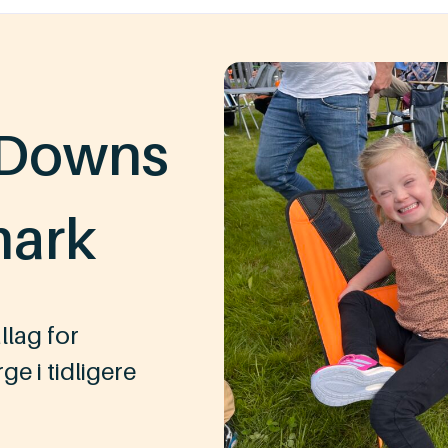
 Downs
ark
lag for
 i tidligere