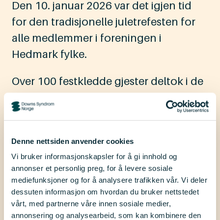
Den 10. januar 2026 var det igjen tid
for den tradisjonelle juletrefesten for
alle medlemmer i foreningen i
Hedmark fylke.
Over 100 festkledde gjester deltok i de
hyggelige aktivitetene rundt juletreet.
Vi hadde loddsalg, og vi nøt både
pølser, deilig medbrakt mat og kaker.
Denne nettsiden anvender cookies
Dette
årlige arrangementet
er en flott
Vi bruker informasjonskapsler for å gi innhold og
annonser et personlig preg, for å levere sosiale
anledning for mange å invitere
mediefunksjoner og for å analysere trafikken vår. Vi deler
storfamilien med for å nyte dagen
dessuten informasjon om hvordan du bruker nettstedet
sammen. En koselig dag for både store
vårt, med partnerne våre innen sosiale medier,
annonsering og analysearbeid, som kan kombinere den