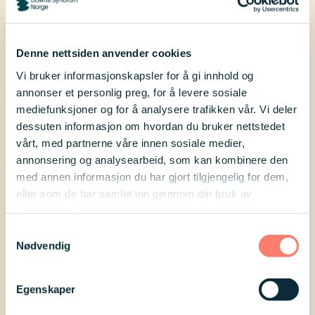
Denne nettsiden anvender cookies
Vi bruker informasjonskapsler for å gi innhold og
annonser et personlig preg, for å levere sosiale
mediefunksjoner og for å analysere trafikken vår. Vi deler
dessuten informasjon om hvordan du bruker nettstedet
vårt, med partnerne våre innen sosiale medier,
annonsering og analysearbeid, som kan kombinere den
med annen informasjon du har gjort tilgjengelig for dem,
eller som de har samlet inn gjennom din bruk av
tjenestene deres.
06
feb
Samtykkevalg
Nødvendig
Arrangement
Diskokveld
Egenskaper
Downs Syndrom Hedmark og Downs