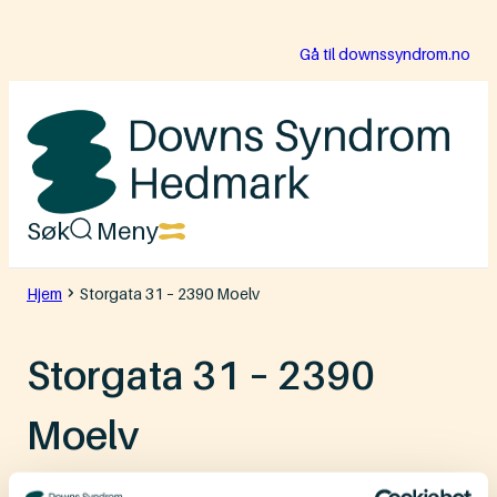
Hopp
Gå til downssyndrom.no
til
innhold
Downs
Søk
Meny
Syndrom
Hedmark
Hjem
Storgata 31 – 2390 Moelv
Storgata 31 – 2390
Moelv